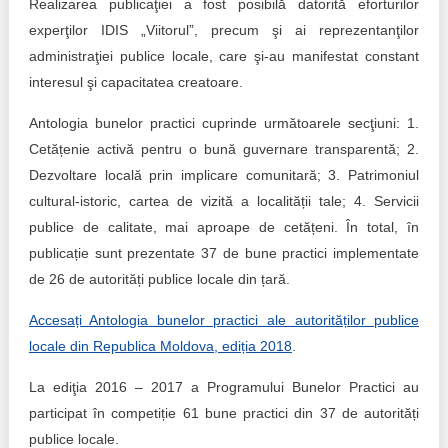
Realizarea publicaţiei a fost posibilă datorită eforturilor
experţilor IDIS „Viitorul”, precum şi ai reprezentanţilor
administraţiei publice locale, care şi-au manifestat constant
interesul şi capacitatea creatoare.
Antologia bunelor practici cuprinde următoarele secţiuni: 1.
Cetățenie activă pentru o bună guvernare transparentă; 2.
Dezvoltare locală prin implicare comunitară; 3. Patrimoniul
cultural-istoric, cartea de vizită a localității tale; 4. Servicii
publice de calitate, mai aproape de cetățeni. În total, în
publicație sunt prezentate 37 de bune practici implementate
de 26 de autorități publice locale din țară.
Accesați Antologia bunelor practici ale autorităților publice
locale din Republica Moldova, ediția 2018
.
La ediţia 2016 – 2017 a Programului Bunelor Practici au
participat în competiție 61 bune practici din 37 de autorități
publice locale.