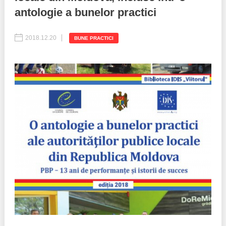
antologie a bunelor practici
Politici regionale
Rapoarte
2018.12.20
BUNE PRACTICI
Bunele practici
Inițiative în derulare
Laborator sociometric
Inițiative desfășurate
Transparența guvernării locale
Manual de proceduri
People Watch
Note & poziții​
Proces democratic
Organigrama IDIS
Agenda Națională de Business
Anunțuri
Puterea hibridă
Consiliul consulativ internațional IDIS
15 minute de realism economic