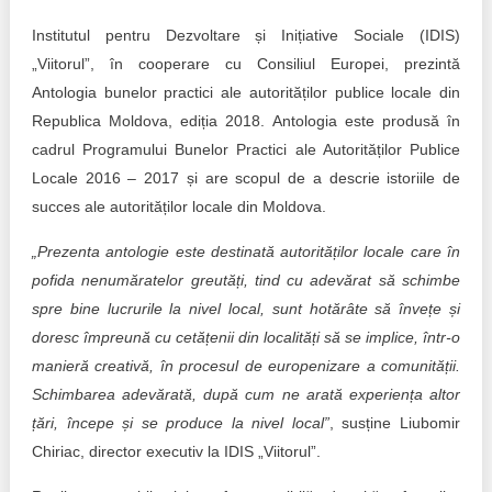
Trend Hunter
Institutul pentru Dezvoltare și Inițiative Sociale (IDIS)
Buletin EU-STRAT
„Viitorul”, în cooperare cu Consiliul Europei, prezintă
Antologia bunelor practici ale autorităților publice locale din
Aplică la BUNELE PRACTICI
Republica Moldova, ediția 2018. Antologia este produsă în
cadrul Programului Bunelor Practici ale Autorităților Publice
Transparența întreprinderilor de stat
Locale 2016 – 2017 și are scopul de a descrie istoriile de
Cele mai bune și cele mai proaste politici locale din
succes ale autorităților locale din Moldova.
Moldova
„Prezenta antologie este destinată autorităților locale care în
Democrația, independența și transparența instituțiilor
pofida nenumăratelor greutăți, tind cu adevărat să schimbe
publice-cheie din Moldova
spre bine lucrurile la nivel local, sunt hotărâte să învețe și
doresc împreună cu cetățenii din localități să se implice, într-o
Achiziții publice
manieră creativă, în procesul de europenizare a comunității.
Schimbarea adevărată, după cum ne arată experiența altor
Achizițiile publice în vizorul societății civile
țări, începe și se produce la nivel local”
, susține Liubomir
Chiriac, director executiv la IDIS „Viitorul”.