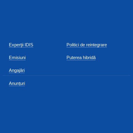
Experţii IDIS
Politici de reintegrare
Emisiuni
Puterea hibridă
Angajări
Anunțuri