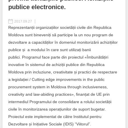
publice electronice.
Politici regionale
Rapoarte
2017.09.27
Bunele practici
Inițiative în derulare
Reprezentanții organizațiilor societății civile din Republica
Moldova sunt bineveniți să participe la un nou program de
Laborator sociometric
Inițiative desfășurate
dezvoltare a capacităților în domeniul monitorizării achizițiilor
Transparența guvernării locale
publice și a modului în care sunt utilizați banii
Manual de proceduri
publici. Programul face parte din proiectul «Îmbunătățiri
People Watch
inovative în sistemul de achiziții publice din Republica
Note & poziții​
Moldova prin incluziune, creativitate și practici de respectare
Proces democratic
Organigrama IDIS
a legislației / Cutting edge improvements in the public
procurement system in Moldova through inclusiveness,
Agenda Națională de Business
Anunțuri
creativity and law-abiding practices», finanțat de UE prin
intermediul Programului de consolidare a rolului societății
Puterea hibridă
Consiliul consulativ internațional IDIS
civile în monitorizarea operațiunilor de suport bugetar.
15 minute de realism economic
Proiectul este implementat de către Institutul pentru
Dezvoltare și Inițiative Sociale (IDIS) “Viitorul”.