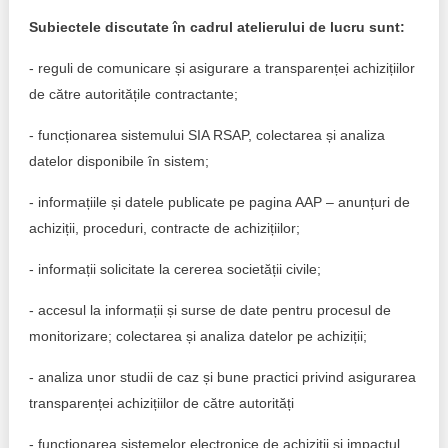
Trend Hunter
Subiectele discutate în cadrul atelierului de lucru sunt:
Buletin EU-STRAT
- reguli de comunicare și asigurare a transparenței achizițiilor
Aplică la BUNELE PRACTICI
de către autoritățile contractante;
- funcționarea sistemului SIA RSAP, colectarea și analiza
Transparența întreprinderilor de stat
datelor disponibile în sistem;
Cele mai bune și cele mai proaste politici locale din
- informațiile și datele publicate pe pagina AAP – anunțuri de
Moldova
achiziții, proceduri, contracte de achizițiilor;
Democrația, independența și transparența instituțiilor
publice-cheie din Moldova
- informații solicitate la cererea societății civile;
- accesul la informații și surse de date pentru procesul de
Achiziții publice
monitorizare; colectarea și analiza datelor pe achiziții;
Achizițiile publice în vizorul societății civile
- analiza unor studii de caz și bune practici privind asigurarea
transparenței achizițiilor de către autorități
- funcționarea sistemelor electronice de achiziții și impactul