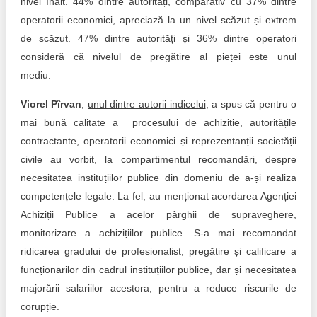
nivel înalt. 44% dintre autorități, comparativ cu 37% dintre
operatorii economici, apreciază la un nivel scăzut și extrem
de scăzut. 47% dintre autorități și 36% dintre operatori
consideră că nivelul de pregătire al pieței este unul
mediu.
Viorel Pîrvan
,
unul dintre autorii indicelui
, a spus că pentru o
mai bună calitate a procesului de achiziție, autoritățile
contractante, operatorii economici și reprezentanții societății
civile au vorbit, la compartimentul recomandări, despre
necesitatea instituțiilor publice din domeniu de a-și realiza
competențele legale. La fel, au menționat acordarea Agenției
Achiziții Publice a acelor pârghii de supraveghere,
monitorizare a achizițiilor publice. S-a mai recomandat
ridicarea gradului de profesionalist, pregătire și calificare a
funcționarilor din cadrul instituțiilor publice, dar și necesitatea
majorării salariilor acestora, pentru a reduce riscurile de
corupție.