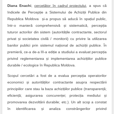
Diana Enachi
,
cercetător în cadrul proiectului
, a spus că
Indicele de Percepție a Sistemului de Achiziții Publice din
Republica Moldova și-a propus să aducă în spațiul public,
într-o manieră comprehensivă și sistematică, percepția
tuturor actorilor din sistem (autoritățile contractante, sectorul
privat și societatea civilă / monitorii) cu privire la utilizarea
banilor publici prin sistemul național de achiziții publice. În
premieră, ce-a de-a III-a ediție a studiului a evaluat percepția
privind reglementarea și implementarea achizițiilor publice
durabile / ecologice în Republica Moldova.
Scopul cercetări a fost de a evalua percepția operatorilor
economici și autorităților contractante asupra respectării
principiilor care stau la baza achizițiilor publice (transparență;
eficiență; asigurarea concurenței; protecția mediului și
promovarea dezvoltării durabile; etc.). Un alt scop a constat
în identificarea și analiza constrângerilor privind