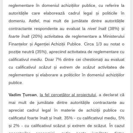
reglementare în domeniul achizițiilor publice, cu referire la
autoritățile care elaborează cadrul legal și politicile în
domeniu. Astfel, mai mult de jumătate dintre autoritățile
contractante respondente au evaluat la
nivel înalt
(38%) și
foarte înalt
(20%) activitatea de reglementare a Ministerului
Finanțelor și Agenției Achiziții Publice. Circa 1/3 au notat o
poziție neutră (35%), apreciind activitatea de reglementare cu
calificativul
mediu
. Doar 7% dintre cei chestionați au evaluat
cu calificativul
scăzut
și
extrem de scăzut
activitatea de
reglementare și elaborare a politicilor în domeniul achizițiilor
publice.
Vadim Țurcan
,
la fel cercetător al proiectului
, a declarat că
mai mult de jumătate dintre autoritățile contractante au
apreciat cadrul legal în materie de achiziții publice cu
calificatul foarte înalt și înalt. 35% - cu calificativul mediu, 5%
și 2% - cu calificativul scăzut și extrem de scăzut. În cazul