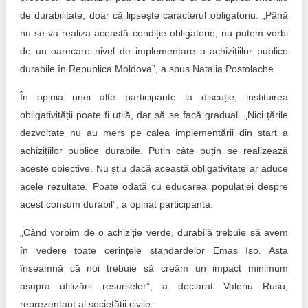
de durabilitate, doar că lipsește caracterul obligatoriu. „Până
nu se va realiza această condiție obligatorie, nu putem vorbi
de un oarecare nivel de implementare a achizițiilor publice
durabile în Republica Moldova”, a spus Natalia Postolache.
În opinia unei alte participante la discuție, instituirea
obligativității poate fi utilă, dar să se facă gradual. „Nici țările
dezvoltate nu au mers pe calea implementării din start a
achizițiilor publice durabile. Puțin câte puțin se realizează
aceste obiective. Nu știu dacă această obligativitate ar aduce
acele rezultate. Poate odată cu educarea populației despre
acest consum durabil”, a opinat participanta.
„Când vorbim de o achiziție verde, durabilă trebuie să avem
în vedere toate cerințele standardelor Emas Iso. Asta
înseamnă că noi trebuie să creăm un impact minimum
asupra utilizării resurselor”, a declarat Valeriu Rusu,
reprezentant al societății civile.