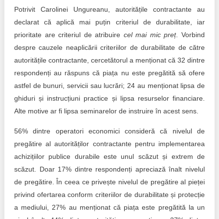
Potrivit Carolinei Ungureanu, autoritățile contractante au
declarat că aplică mai puțin criteriul de durabilitate, iar
prioritate are criteriul de atribuire
cel mai mic preț
. Vorbind
despre cauzele neaplicării criteriilor de durabilitate de către
autoritățile contractante, cercetătorul a menționat că 32 dintre
respondenți au răspuns că piața nu este pregătită să ofere
astfel de bunuri, servicii sau lucrări; 24 au menționat lipsa de
ghiduri și instrucțiuni practice și lipsa resurselor financiare.
Alte motive ar fi lipsa seminarelor de instruire în acest sens.
56% dintre operatori economici consideră că nivelul de
pregătire al autorităților contractante pentru implementarea
achizițiilor publice durabile este unul scăzut și extrem de
scăzut. Doar 17% dintre respondenți apreciază înalt nivelul
de pregătire. În ceea ce privește nivelul de pregătire al pieței
privind ofertarea conform criteriilor de durabilitate și protecție
a mediului, 27% au menționat că piața este pregătită la un