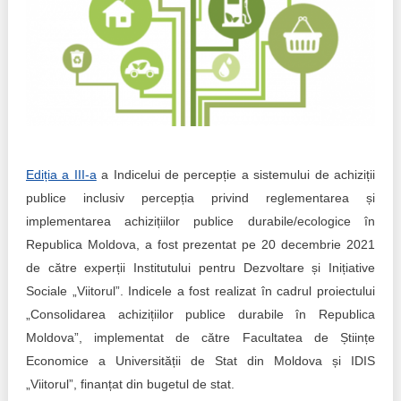
Transparency of state – owned enterprises
The best and the worst local policies in Moldova
Democracy, independence and transparency of key
public institutions in Moldova
Integrity of public procurement in Moldova
Ediția a III-a
a Indicelui de percepție a sistemului de achiziții
Public procurement
publice inclusiv percepția privind reglementarea și
implementarea achizițiilor publice durabile/ecologice în
Republica Moldova, a fost prezentat pe 20 decembrie 2021
de către experții Institutului pentru Dezvoltare și Inițiative
Sociale „Viitorul”. Indicele a fost realizat în cadrul proiectului
„Consolidarea achizițiilor publice durabile în Republica
Moldova”, implementat de către Facultatea de Științe
Economice a Universității de Stat din Moldova și IDIS
„Viitorul”, finanțat din bugetul de stat.