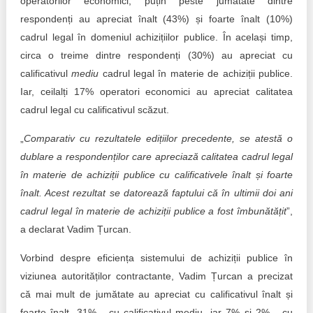
operatorilor economici, puțin peste jumătate dintre
respondenți au apreciat înalt (43%) și foarte înalt (10%)
cadrul legal în domeniul achizițiilor publice. În același timp,
circa o treime dintre respondenți (30%) au apreciat cu
calificativul
mediu
cadrul legal în materie de achiziții publice.
Iar, ceilalți 17% operatori economici au apreciat calitatea
cadrul legal cu calificativul scăzut.
„
Comparativ cu rezultatele edițiilor precedente, se atestă o
dublare a respondenților care apreciază calitatea cadrul legal
în materie de achiziții publice cu calificativele înalt și foarte
înalt. Acest rezultat se datorează faptului că în ultimii doi ani
cadrul legal în materie de achiziții publice a fost îmbunătățit
”,
a declarat Vadim Țurcan.
Vorbind despre eficiența sistemului de achiziții publice în
viziunea autorităților contractante, Vadim Țurcan a precizat
că mai mult de jumătate au apreciat cu calificativul înalt și
foarte înalt, 31% - cu calificativul mediu, iar 7% și 2% - cu