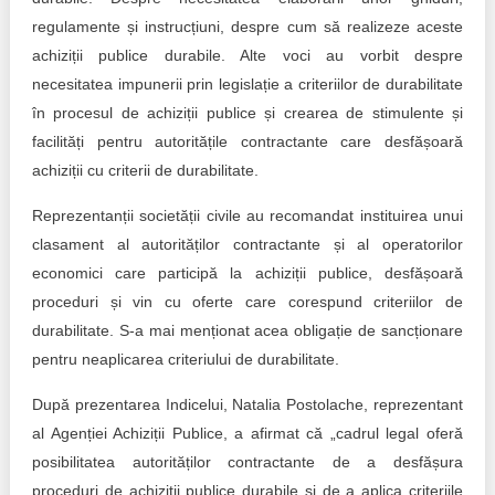
regulamente și instrucțiuni, despre cum să realizeze aceste
achiziții publice durabile. Alte voci au vorbit despre
necesitatea impunerii prin legislație a criteriilor de durabilitate
în procesul de achiziții publice și crearea de stimulente și
facilități pentru autoritățile contractante care desfășoară
achiziții cu criterii de durabilitate.
Reprezentanții societății civile au recomandat instituirea unui
clasament al autorităților contractante și al operatorilor
economici care participă la achiziții publice, desfășoară
proceduri și vin cu oferte care corespund criteriilor de
durabilitate. S-a mai menționat acea obligație de sancționare
pentru neaplicarea criteriului de durabilitate.
După prezentarea Indicelui, Natalia Postolache, reprezentant
al Agenției Achiziții Publice, a afirmat că „cadrul legal oferă
posibilitatea autorităților contractante de a desfășura
proceduri de achiziții publice durabile și de a aplica criteriile