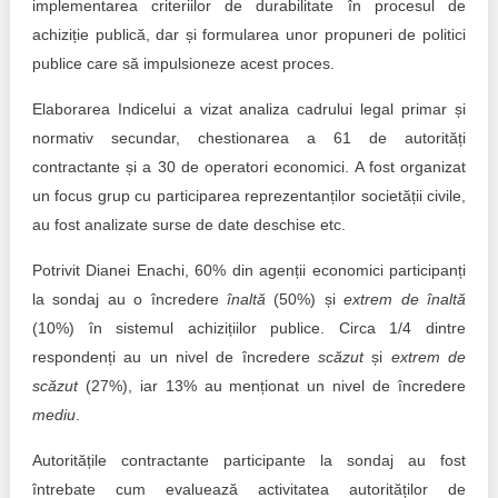
implementarea criteriilor de durabilitate în procesul de
achiziție publică, dar și formularea unor propuneri de politici
publice care să impulsioneze acest proces.
Elaborarea Indicelui a vizat analiza cadrului legal primar și
normativ secundar, chestionarea a 61 de autorități
contractante și a 30 de operatori economici. A fost organizat
un focus grup cu participarea reprezentanților societății civile,
au fost analizate surse de date deschise etc.
Potrivit Dianei Enachi, 60% din agenții economici participanți
la sondaj au o încredere
înaltă
(50%) și
extrem de înaltă
(10%) în sistemul achizițiilor publice. Circa 1/4 dintre
respondenți au un nivel de încredere
scăzut
și
extrem de
scăzut
(27%), iar 13% au menționat un nivel de încredere
mediu
.
Autoritățile contractante participante la sondaj au fost
întrebate cum evaluează activitatea autorităților de