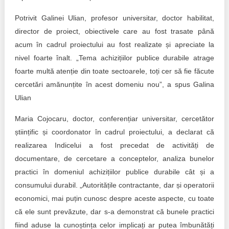
Potrivit Galinei Ulian, profesor universitar, doctor habilitat,
director de proiect, obiectivele care au fost trasate până
acum în cadrul proiectului au fost realizate și apreciate la
nivel foarte înalt. „Tema achizițiilor publice durabile atrage
foarte multă atenție din toate sectoarele, toți cer să fie făcute
cercetări amănunțite în acest domeniu nou”, a spus Galina
Ulian
Maria Cojocaru, doctor, conferențiar universitar, cercetător
științific și coordonator în cadrul proiectului, a declarat că
realizarea Indicelui a fost precedat de activități de
documentare, de cercetare a conceptelor, analiza bunelor
practici în domeniul achizițiilor publice durabile cât și a
consumului durabil. „Autoritățile contractante, dar și operatorii
economici, mai puțin cunosc despre aceste aspecte, cu toate
că ele sunt prevăzute, dar s-a demonstrat că bunele practici
fiind aduse la cunoștința celor implicați ar putea îmbunătăți