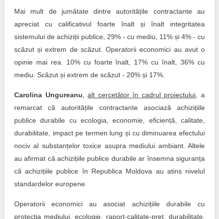
Mai mult de jumătate dintre autoritățile contractante au
apreciat cu calificativul foarte înalt și înalt integritatea
sistemului de achiziții publice, 29% - cu mediu, 11% și 4% - cu
scăzut și extrem de scăzut. Operatorii economici au avut o
opinie mai rea. 10% cu foarte înalt, 17% cu înalt, 36% cu
mediu. Scăzut și extrem de scăzut - 20% și 17%.
Carolina Ungureanu
,
alt cercetător în cadrul proiectului
, a
remarcat că autoritățile contractante asociază achizițiile
publice durabile cu ecologia, economie, eficiență, calitate,
durabilitate, impact pe termen lung și cu diminuarea efectului
nociv al substanțelor toxice asupra mediului ambiant. Altele
au afirmat că achizițiile publice durabile ar însemna siguranța
că achizițiile publice în Republica Moldova au atins nivelul
standardelor europene.
Operatorii economici au asociat achizițiile durabile cu
protecția mediului, ecologie, raport-calitate-preț, durabilitate,