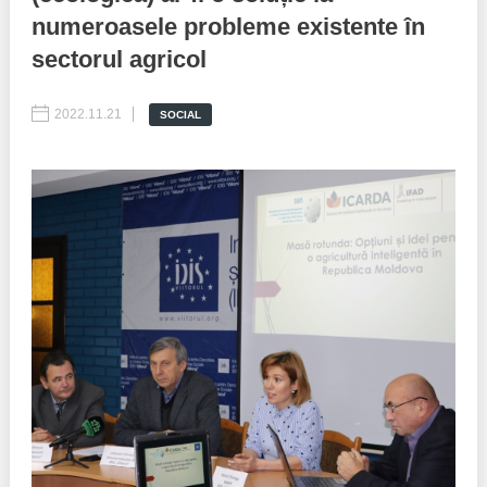
numeroasele probleme existente în
Best parctices
Reports
sectorul agricol
Governance transparency
Projects in progres
2022.11.21
SOCIAL
Sociometric Laboratory
Implemented projects
People Watch
Procedures manual
National Business Agenda
Notes & positions
Democratic process
Institutional Charter IDIS
15 minutes of economic realism
Announcements
Hybrid power
IDIS International Advisory Board
EU-STRAT bulletin