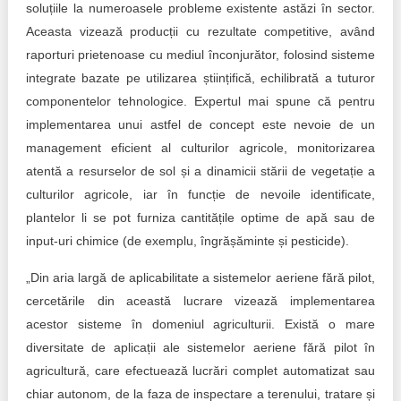
soluțiile la numeroasele probleme existente astăzi în sector.
Aceasta vizează producții cu rezultate competitive, având
raporturi prietenoase cu mediul înconjurător, folosind sisteme
integrate bazate pe utilizarea științifică, echilibrată a tuturor
componentelor tehnologice. Expertul mai spune că pentru
implementarea unui astfel de concept este nevoie de un
management eficient al culturilor agricole, monitorizarea
atentă a resurselor de sol și a dinamicii stării de vegetație a
culturilor agricole, iar în funcție de nevoile identificate,
plantelor li se pot furniza cantitățile optime de apă sau de
input-uri chimice (de exemplu, îngrășăminte și pesticide).
„Din aria largă de aplicabilitate a sistemelor aeriene fără pilot,
cercetările din această lucrare vizează implementarea
acestor sisteme în domeniul agriculturii. Există o mare
diversitate de aplicații ale sistemelor aeriene fără pilot în
agricultură, care efectuează lucrări complet automatizat sau
chiar autonom, de la faza de inspectare a terenului, tratare și