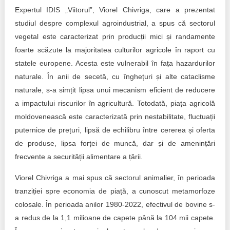
Expertul IDIS „Viitorul”, Viorel Chivriga, care a prezentat
studiul despre complexul agroindustrial, a spus că sectorul
vegetal este caracterizat prin producții mici și randamente
foarte scăzute la majoritatea culturilor agricole în raport cu
statele europene. Acesta este vulnerabil în fața hazardurilor
naturale. În anii de secetă, cu înghețuri și alte cataclisme
naturale, s-a simțit lipsa unui mecanism eficient de reducere
a impactului riscurilor în agricultură. Totodată, piața agricolă
moldovenească este caracterizată prin nestabilitate, fluctuații
puternice de prețuri, lipsă de echilibru între cererea și oferta
de produse, lipsa forței de muncă, dar și de amenințări
frecvente a securității alimentare a țării.
Viorel Chivriga a mai spus că sectorul animalier, în perioada
tranziției spre economia de piață, a cunoscut metamorfoze
colosale. În perioada anilor 1980-2022, efectivul de bovine s-
a redus de la 1,1 milioane de capete până la 104 mii capete.