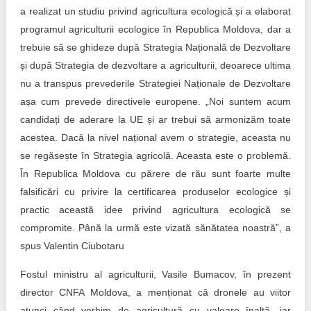
a realizat un studiu privind agricultura ecologică și a elaborat
programul agriculturii ecologice în Republica Moldova, dar a
trebuie să se ghideze după Strategia Națională de Dezvoltare
și după Strategia de dezvoltare a agriculturii, deoarece ultima
nu a transpus prevederile Strategiei Naționale de Dezvoltare
așa cum prevede directivele europene. „Noi suntem acum
candidați de aderare la UE și ar trebui să armonizăm toate
acestea. Dacă la nivel național avem o strategie, aceasta nu
se regăsește în Strategia agricolă. Aceasta este o problemă.
În Republica Moldova cu părere de rău sunt foarte multe
falsificări cu privire la certificarea produselor ecologice și
practic această idee privind agricultura ecologică se
compromite. Până la urmă este vizată sănătatea noastră”, a
spus Valentin Ciubotaru
Fostul ministru al agriculturii, Vasile Bumacov, în prezent
director CNFA Moldova, a menționat că dronele au viitor
atunci când vorbim de agricultură cu valoare înaltă, iar