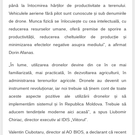
până la întocmirea hărților de productivitate a terenului.
Vehiculele aeriene fără pilot sunt cunoscute și sub denumirile
de drone. Munca fizică se înlocuiește cu cea intelectuală, cu
reducerea resurselor umane, oferă premise de sporire a
productivității, reducerea cheltuielilor de producție și
minimizarea efectelor negative asupra mediului”, a afirmat
Dorin Afanas.
„În lume, utilizarea dronelor devine din ce în ce mai
familiarizată, mai practicată, în dezvoltarea agriculturii, în
administrarea terenurilor agricole. Dronele au devenit un
instrument revoluționar, iar noi trebuie să ținem cont de toate
aceste aspecte pozitive ale utilizării dronelor și să
implementăm sistemul și în Republica Moldova. Trebuie să
aducem tendințele moderne aici acasă”, a spus Liubomir
Chiriac, director executiv al IDIS „Viitorul”.
Valentin Ciubotaru, director al AO BIOS, a declarant că recent