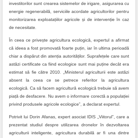
investitorilor sunt crearea sistemelor de irigare, asigurarea cu
energie regenerabilă, serviciile acordate agricultorilor pentru
monitorizarea exploatațiilor agricole și de intervenție în caz
de necesitate.
În ceea ce privește agricultura ecologică, expertul a afirmat
că ideea a fost promovată foarte puțin, iar în ultima perioadă
chiar a dispărut din atenția autorităților. Suprafețele care sunt
astăzi certificate ca fiind ecologice sunt mai puține decât era
estimat să fie către 2010. „Ministerul agriculturii este astăzi
absent la ceea ce se petrece referitor la agricultura
ecologică. Ca să facem agricultură ecologică trebuie să avem
piață de desfacere. Nu avem o informare corectă a populației
privind produsele agricole ecologice”, a declarat expertul.
Potrivit lui Dorin Afanas, expert asociat IDIS „Viitorul”, care a
prezentat studiul despre utilizarea dronelor în dezvoltarea
agriculturii inteligente, agricultura durabilă ar fi una dintre