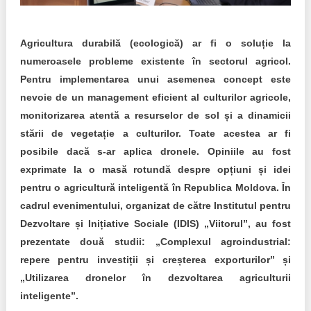
Transparency of state – owned enterprises
The best and the worst local policies in Moldova
Agricultura durabilă (ecologică) ar fi o soluție la
numeroasele probleme existente în sectorul agricol.
Democracy, independence and transparency of key
public institutions in Moldova
Pentru implementarea unui asemenea concept este
nevoie de un management eficient al culturilor agricole,
Integrity of public procurement in Moldova
monitorizarea atentă a resurselor de sol și a dinamicii
stării de vegetație a culturilor. Toate acestea ar fi
Public procurement
posibile dacă s-ar aplica dronele. Opiniile au fost
exprimate la o masă rotundă despre opțiuni și idei
pentru o agricultură inteligentă în Republica Moldova. În
cadrul evenimentului, organizat de către Institutul pentru
Dezvoltare și Inițiative Sociale (IDIS) „Viitorul”, au fost
prezentate două studii: „Complexul agroindustrial:
repere pentru investiții și creșterea exporturilor” și
„Utilizarea dronelor în dezvoltarea agriculturii
inteligente”.