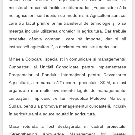
ministerul trebuie să faciliteze utilizarea lor. „Eu consider că la
noi agricultorii sunt iubitori de modernism. Agricultorii sunt cei
care au făcut printre primii transferul de tehnologie și o să
meargă inclusiv utilizarea dronelor în agricultură. Dar trebuie
pregătite câteva companii care să importe, dar și să
instruiască agricultorul”, a declarat ex-ministrul agriculturii.
Mihaela Cojocaru, specialist în comunicare și managementul
Cunoașterii al Unității Consolidate pentru Implementarea
Programelor al Fondului Internațional pentru Dezvoltarea
Agriculturii, a remarcat că în cadrul proiectului SKiM, au fost
organizate mai multe evenimente legate de managementul
cunoașterii, implicând trei țări: Republica Moldova, Maroc și
Sudan, pentru a promova managementul cunoașterii, inclusiv
în agricultură și a aduce noutăți în agricultură.
Masa rotundă a fost desfășurată în cadrul proiectului
“Strengthening Knowledge Management for Greater