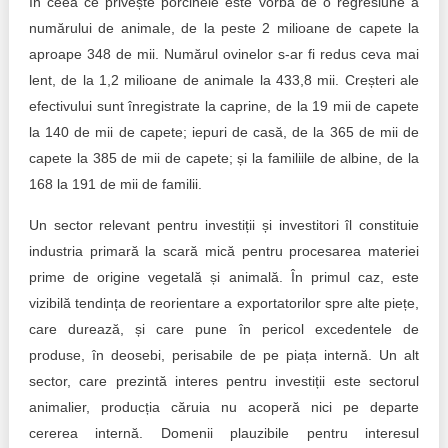
În ceea ce privește porcinele este vorba de o regresiune a
numărului de animale, de la peste 2 milioane de capete la
aproape 348 de mii. Numărul ovinelor s-ar fi redus ceva mai
lent, de la 1,2 milioane de animale la 433,8 mii. Creșteri ale
efectivului sunt înregistrate la caprine, de la 19 mii de capete
la 140 de mii de capete; iepuri de casă, de la 365 de mii de
capete la 385 de mii de capete; și la familiile de albine, de la
168 la 191 de mii de familii.
Un sector relevant pentru investiții și investitori îl constituie
industria primară la scară mică pentru procesarea materiei
prime de origine vegetală și animală. În primul caz, este
vizibilă tendința de reorientare a exportatorilor spre alte piețe,
care durează, și care pune în pericol excedentele de
produse, în deosebi, perisabile de pe piața internă. Un alt
sector, care prezintă interes pentru investiții este sectorul
animalier, producția căruia nu acoperă nici pe departe
cererea internă. Domenii plauzibile pentru interesul