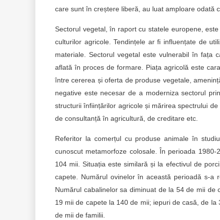
care sunt în creștere liberă, au luat amploare odată 
Sectorul vegetal, în raport cu statele europene, este
culturilor agricole. Tendințele ar fi influențate de ut
materiale. Sectorul vegetal este vulnerabil în fața cal
aflată în proces de formare. Piața agricolă este caract
între cererea și oferta de produse vegetale, amenințăr
negative este necesar de a moderniza sectorul prin în
structurii înființărilor agricole și mărirea spectrului d
de consultanță în agricultură, de creditare etc.
Referitor la comerțul cu produse animale în studiu
cunoscut metamorfoze colosale. În perioada 1980-20
104 mii. Situația este similară și la efectivul de p
capete. Numărul ovinelor în această perioadă s-a r
Numărul cabalinelor sa diminuat de la 54 de mii de cap
19 mii de capete la 140 de mii; iepuri de casă, de la 3
de mii de familii.