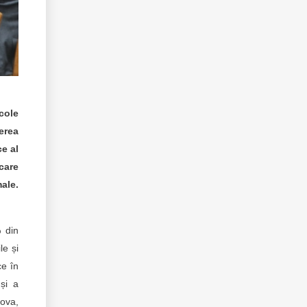
cole
erea
ce al
care
ale.
% din
le și
ce în
 și a
dova,