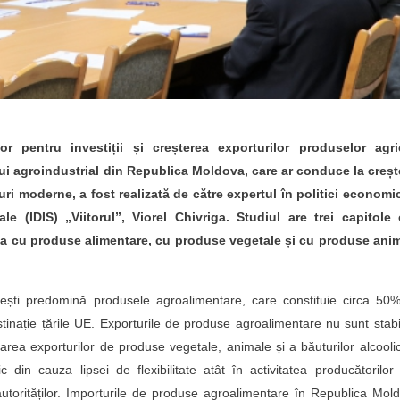
lor pentru investiții și creșterea exporturilor produselor agri
i agroindustrial din Republica Moldova, care ar conduce la creșt
turi moderne, a fost realizată de către expertul în politici economi
ale (IDIS) „Viitorul”, Viorel Chivriga. Studiul are trei capitole 
va cu produse alimentare, cu produse vegetale și cu produse anim
venești predomină produsele agroalimentare, care constituie circa 50
estinație țările UE. Exporturile de produse agroalimentare nu sunt stabi
starea exporturilor de produse vegetale, animale și a băuturilor alcooli
din cauza lipsei de flexibilitate atât în activitatea producătorilor
autorităților. Importurile de produse agroalimentare în Republica Mol