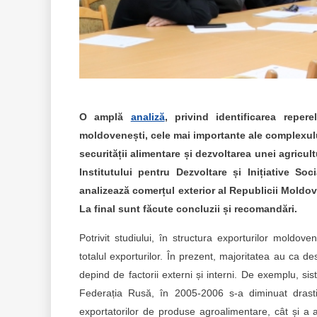
O amplă
analiză
, privind identificarea repere
moldovenești, cele mai importante ale complexulu
securității alimentare și dezvoltarea unei agricul
Institutului pentru Dezvoltare și Inițiative Soci
analizează comerțul exterior al Republicii Moldo
La final sunt făcute concluzii și recomandări.
Potrivit studiului, în structura exporturilor moldo
totalul exporturilor. În prezent, majoritatea au ca d
depind de factorii externi și interni. De exemplu, si
Federația Rusă, în 2005-2006 s-a diminuat drastic 
exportatorilor de produse agroalimentare, cât și a 