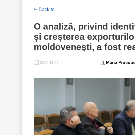
Back to
O analiză, privind identi
și creșterea exporturil
moldovenești, a fost rea
Maria Procop
2022.11.21
AGRICULTURA