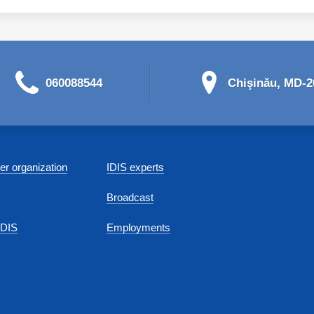
060088544
Chişinău, MD-20
r organization
IDIS experts
Broadcast
IDIS
Employments