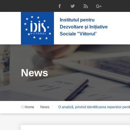
Institutul pentru
Dezvoltare şi Inițiative
Sociale "Viitorul
"
News
Home
News
O analiză, privind identificarea reperelor pentr