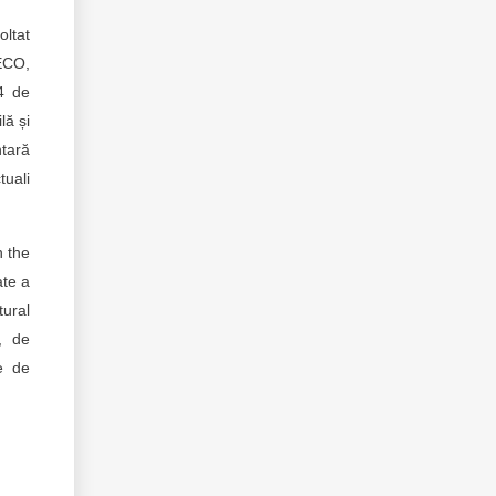
oltat
 ECO,
4 de
lă și
ntară
tuali
n the
ate a
tural
, de
e de