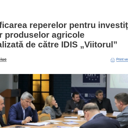
ficarea reperelor pentru investiț
or produselor agricole
lizată de către IDIS „Viitorul”
ciuc
Print v