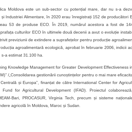
ublica Moldova este un sub-sector cu potențial mare, dar nu s-a dezv
ii și Industriei Alimentare, în 2020 erau înregistrați 152 de producători
duceau 53 de produse ECO. În 2019, numărul acestora a fost de 14
rafața culturilor ECO în ultimele două decenii a avut o evoluție instabi
rivit previziunii de extindere a suprafețelor pentru producție agroalime
oducția agroalimentară ecologică, aprobat în februarie 2006, indicii ac
 s-a estimat 31.100 ha.
gthening Knowledge Management for Greater Development Effectiveness i
M)” /„Consolidarea gestionării cunoștințelor pentru o mai mare eficacit
 Centrală și Europa”, finanțat de către International Center for Agricul
 Fund for Agricultural Development (IFAD). Proiectul colaborează
IHEAM-Bari, PROCASUR, Virginia Tech, precum și sisteme național
tindere agricolă în Moldova, Maroc și Sudan.