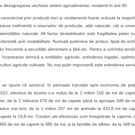
cu dezagregarea vechiului sistem agroalimentar, moștenit în anii 90.
 caracterizat prin producții mici și randamente foarte scăzute la majori
ilizarea ineficientă a resurselor de producție, atât naturale, cât și uma
amităților naturale. Alt factor destabilizator este fragilitatea pieței ru
erizată prin nestabilitate, fluctuații puternice de prețuri, lipsă de echi
i frecvente a securității alimentare a țârii etc. Pentru a schimba tendi
zestrarea tehnică a entităților agricole, extinderea irigației, optimi
e culturi agricole cultivate. Nu mai puțin importantă este extinderea servic
 se spune că sectorul, în perioada tranziției spre economia de pia
22, efectivul de bovine s-a redus de la 1 milion 150 de mii de cape
orcine, de la 2 milioane 079 de mii de capete până la aproape 348 de m
edus mai lent, de la 1 milion 207 mii de animale la 433,8 mii de ca
ete la 19,8 mii. Creșteri ale efectivului sunt înregistrate la caprine, 
65 de mii de capete la 385 de mii, și la familiile de albine, de la 168 l