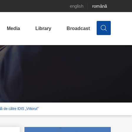
english
română
Media
Library
Broadcast
ă de către IDIS „Viitorul”