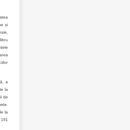
tatea
ne și
rale,
libru
nțele
zarea
iilor
ță, a
te la
ii de
pete.
de la
a 191