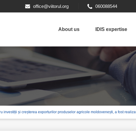
office@viitorul.org
060088544
About us
IDIS expertise
u investiții și creșterea exporturilor produselor agricole moldovenești, a fost realizat