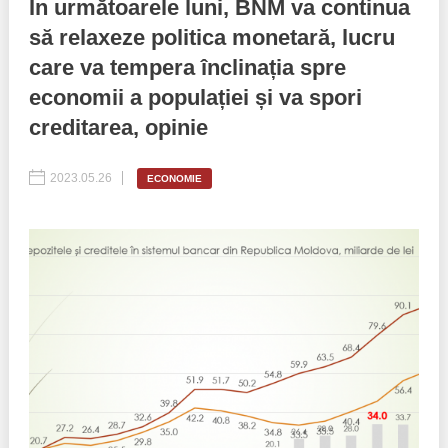
În următoarele luni, BNM va continua
să relaxeze politica monetară, lucru
Best parctices
Reports
care va tempera înclinația spre
Governance transparency
Projects in progres
economii a populației și va spori
creditarea, opinie
Sociometric Laboratory
Implemented projects
People Watch
2023.05.26
Procedures manual
ECONOMIE
National Business Agenda
Notes & positions
Democratic process
Institutional Charter IDIS
15 minutes of economic realism
Announcements
Hybrid power
IDIS International Advisory Board
EU-STRAT bulletin