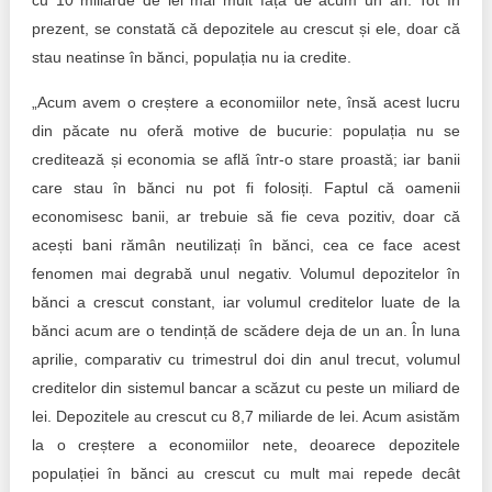
cu 10 miliarde de lei mai mult față de acum un an. Tot în
prezent, se constată că depozitele au crescut și ele, doar că
stau neatinse în bănci, populația nu ia credite.
„Acum avem o creștere a economiilor nete, însă acest lucru
din păcate nu oferă motive de bucurie: populația nu se
creditează și economia se află într-o stare proastă; iar banii
care stau în bănci nu pot fi folosiți. Faptul că oamenii
economisesc banii, ar trebuie să fie ceva pozitiv, doar că
acești bani rămân neutilizați în bănci, cea ce face acest
fenomen mai degrabă unul negativ. Volumul depozitelor în
bănci a crescut constant, iar volumul creditelor luate de la
bănci acum are o tendință de scădere deja de un an. În luna
aprilie, comparativ cu trimestrul doi din anul trecut, volumul
creditelor din sistemul bancar a scăzut cu peste un miliard de
lei. Depozitele au crescut cu 8,7 miliarde de lei. Acum asistăm
la o creștere a economiilor nete, deoarece depozitele
populației în bănci au crescut cu mult mai repede decât