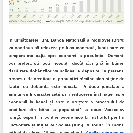
Transparency of state – owned enterprises
The best and the worst local policies in Moldova
Democracy, independence and transparency of key
public institutions in Moldova
În următoarele luni, Banca Națională a Moldovei (BNM)
Integrity of public procurement in Moldova
va continua să relaxeze politica monetară, lucru care va
tempera înclinația spre economii a populației. Oamenii
Public procurement
vor prefera să facă investiții decât să-i țină în bănci,
dacă rata dobânzilor va scădea la depozite. În prezent,
procesul de creditare al populației rămâne slab și ține de
faptul că dobânda este ridicată. „A doua jumătate a
anului va fi caracterizată prin reducerea înclinației spre
economii la banci și spre o creștere a procesului de
creditare din bănci a populației”, a spus Veaceslav
Ioniță, expert în politici economice la Institutul pentru
Dezvoltare și Inițiative Sociale (IDIS) „Viitorul”, în cadrul
ediției de vineri, 26 mai, a emisiunii „
Analize economice