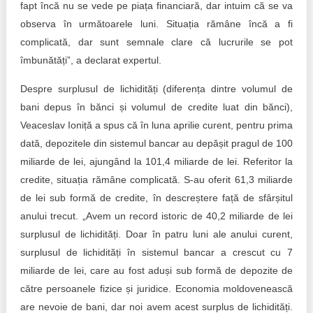
fapt încă nu se vede pe piața financiară, dar intuim că se va
observa în următoarele luni. Situația rămâne încă a fi
complicată, dar sunt semnale clare că lucrurile se pot
îmbunătăți”, a declarat expertul.
Despre surplusul de lichidități (diferența dintre volumul de
bani depus în bănci și volumul de credite luat din bănci),
Veaceslav Ioniță a spus că în luna aprilie curent, pentru prima
dată, depozitele din sistemul bancar au depășit pragul de 100
miliarde de lei, ajungând la 101,4 miliarde de lei. Referitor la
credite, situația rămâne complicată. S-au oferit 61,3 miliarde
de lei sub formă de credite, în descreștere față de sfârșitul
anului trecut. „Avem un record istoric de 40,2 miliarde de lei
surplusul de lichidități. Doar în patru luni ale anului curent,
surplusul de lichidități în sistemul bancar a crescut cu 7
miliarde de lei, care au fost aduși sub formă de depozite de
către persoanele fizice și juridice. Economia moldovenească
are nevoie de bani, dar noi avem acest surplus de lichidități.