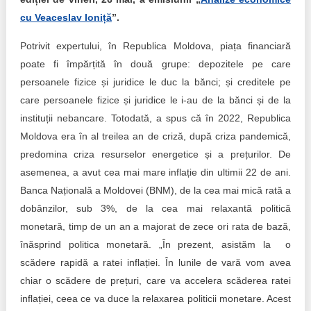
cu Veaceslav Ioniță
”.
Potrivit expertului, în Republica Moldova, piața financiară
poate fi împărțită în două grupe: depozitele pe care
persoanele fizice și juridice le duc la bănci; și creditele pe
care persoanele fizice și juridice le i-au de la bănci și de la
instituții nebancare. Totodată, a spus că în 2022, Republica
Moldova era în al treilea an de criză, după criza pandemică,
predomina criza resurselor energetice și a prețurilor. De
asemenea, a avut cea mai mare inflație din ultimii 22 de ani.
Banca Națională a Moldovei (BNM), de la cea mai mică rată a
dobânzilor, sub 3%, de la cea mai relaxantă politică
monetară, timp de un an a majorat de zece ori rata de bază,
înăsprind politica monetară. „În prezent, asistăm la o
scădere rapidă a ratei inflației. În lunile de vară vom avea
chiar o scădere de prețuri, care va accelera scăderea ratei
inflației, ceea ce va duce la relaxarea politicii monetare. Acest