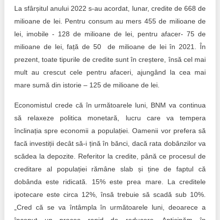
La sfârșitul anului 2022 s-au acordat, lunar, credite de 668 de
milioane de lei. Pentru consum au mers 455 de milioane de
lei, imobile - 128 de milioane de lei, pentru afacer- 75 de
milioane de lei, față de 50 de milioane de lei în 2021. În
prezent, toate tipurile de credite sunt în creștere, însă cel mai
mult au crescut cele pentru afaceri, ajungând la cea mai
mare sumă din istorie – 125 de milioane de lei.
Economistul crede că în următoarele luni, BNM va continua
să relaxeze politica monetară, lucru care va tempera
înclinația spre economii a populației. Oamenii vor prefera să
facă investiții decât să-i țină în bănci, dacă rata dobânzilor va
scădea la depozite. Referitor la credite, până ce procesul de
creditare al populației rămâne slab și ține de faptul că
dobânda este ridicată. 15% este prea mare. La creditele
ipotecare este circa 12%, însă trebuie să scadă sub 10%.
„Cred că se va întâmpla în următoarele luni, deoarece a