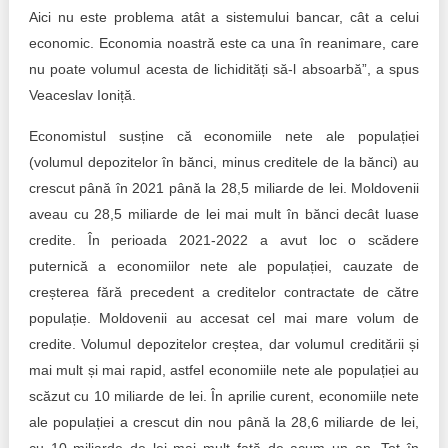
Aici nu este problema atât a sistemului bancar, cât a celui
economic. Economia noastră este ca una în reanimare, care
nu poate volumul acesta de lichidități să-l absoarbă”, a spus
Veaceslav Ioniță.
Economistul susține că economiile nete ale populației
(volumul depozitelor în bănci, minus creditele de la bănci) au
crescut până în 2021 până la 28,5 miliarde de lei. Moldovenii
aveau cu 28,5 miliarde de lei mai mult în bănci decât luase
credite. În perioada 2021-2022 a avut loc o scădere
puternică a economiilor nete ale populației, cauzate de
creșterea fără precedent a creditelor contractate de către
populație. Moldovenii au accesat cel mai mare volum de
credite. Volumul depozitelor creștea, dar volumul creditării și
mai mult și mai rapid, astfel economiile nete ale populației au
scăzut cu 10 miliarde de lei. În aprilie curent, economiile nete
ale populației a crescut din nou până la 28,6 miliarde de lei,