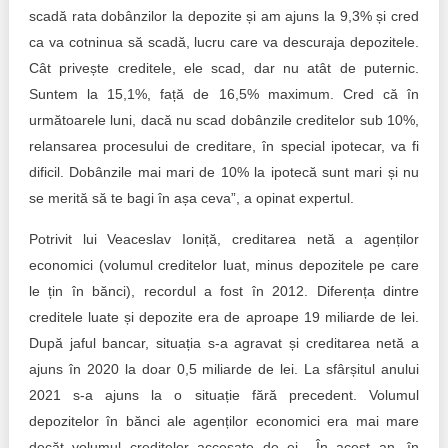
scadă rata dobânzilor la depozite și am ajuns la 9,3% și cred
ca va cotninua să scadă, lucru care va descuraja depozitele.
Cât privește creditele, ele scad, dar nu atât de puternic.
Suntem la 15,1%, față de 16,5% maximum. Cred că în
următoarele luni, dacă nu scad dobânzile creditelor sub 10%,
relansarea procesului de creditare, în special ipotecar, va fi
dificil. Dobânzile mai mari de 10% la ipotecă sunt mari și nu
se merită să te bagi în așa ceva”, a opinat expertul.
Potrivit lui Veaceslav Ioniță, creditarea netă a agenților
economici (volumul creditelor luat, minus depozitele pe care
le țin în bănci), recordul a fost în 2012. Diferența dintre
creditele luate și depozite era de aproape 19 miliarde de lei.
După jaful bancar, situația s-a agravat și creditarea netă a
ajuns în 2020 la doar 0,5 miliarde de lei. La sfârșitul anului
2021 s-a ajuns la o situație fără precedent. Volumul
depozitelor în bănci ale agenților economici era mai mare
decăt volumul creditelor accesate de ei. „În acest an, în