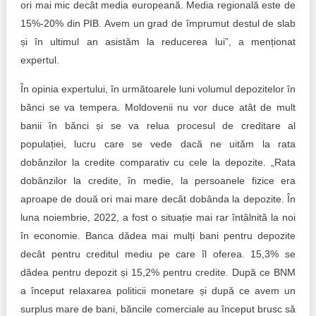
ori mai mic decât media europeană. Media regională este de
15%-20% din PIB. Avem un grad de împrumut destul de slab
și în ultimul an asistăm la reducerea lui”, a menționat
expertul.
În opinia expertului, în următoarele luni volumul depozitelor în
bănci se va tempera. Moldovenii nu vor duce atât de mult
banii în bănci și se va relua procesul de creditare al
populației, lucru care se vede dacă ne uităm la rata
dobânzilor la credite comparativ cu cele la depozite. „Rata
dobânzilor la credite, în medie, la persoanele fizice era
aproape de două ori mai mare decât dobânda la depozite. În
luna noiembrie, 2022, a fost o situație mai rar întâlnită la noi
în economie. Banca dădea mai mulți bani pentru depozite
decât pentru creditul mediu pe care îl oferea. 15,3% se
dădea pentru depozit și 15,2% pentru credite. După ce BNM
a început relaxarea politicii monetare și după ce avem un
surplus mare de bani, băncile comerciale au început brusc să