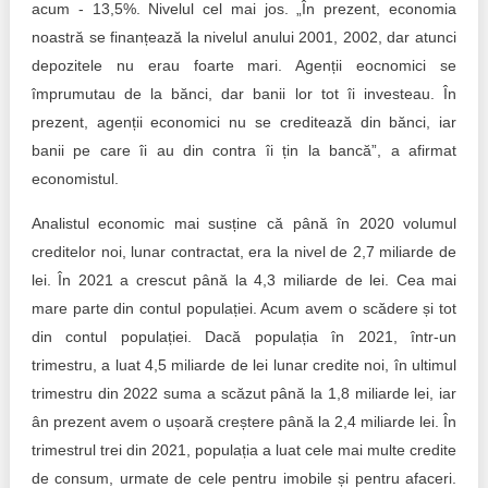
acum - 13,5%. Nivelul cel mai jos. „În prezent, economia
noastră se finanțează la nivelul anului 2001, 2002, dar atunci
depozitele nu erau foarte mari. Agenții eocnomici se
împrumutau de la bănci, dar banii lor tot îi investeau. În
prezent, agenții economici nu se creditează din bănci, iar
banii pe care îi au din contra îi țin la bancă”, a afirmat
economistul.
Analistul economic mai susține că până în 2020 volumul
creditelor noi, lunar contractat, era la nivel de 2,7 miliarde de
lei. În 2021 a crescut până la 4,3 miliarde de lei. Cea mai
mare parte din contul populației. Acum avem o scădere și tot
din contul populației. Dacă populația în 2021, într-un
trimestru, a luat 4,5 miliarde de lei lunar credite noi, în ultimul
trimestru din 2022 suma a scăzut până la 1,8 miliarde lei, iar
ân prezent avem o ușoară creștere până la 2,4 miliarde lei. În
trimestrul trei din 2021, populația a luat cele mai multe credite
de consum, urmate de cele pentru imobile și pentru afaceri.