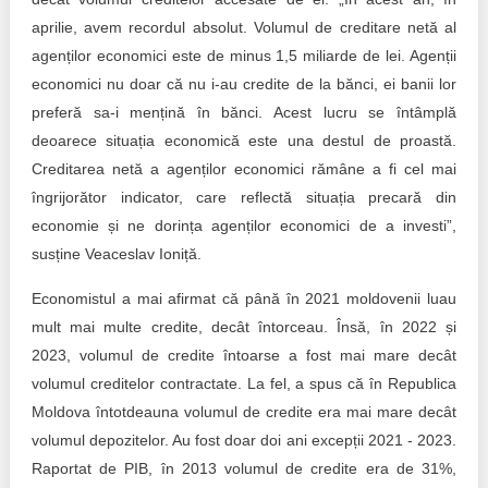
aprilie, avem recordul absolut. Volumul de creditare netă al
agenților economici este de minus 1,5 miliarde de lei. Agenții
economici nu doar că nu i-au credite de la bănci, ei banii lor
preferă sa-i mențină în bănci. Acest lucru se întâmplă
deoarece situația economică este una destul de proastă.
Creditarea netă a agenților economici rămâne a fi cel mai
îngrijorător indicator, care reflectă situația precară din
economie și ne dorința agenților economici de a investi”,
susține Veaceslav Ioniță.
Economistul a mai afirmat că până în 2021 moldovenii luau
mult mai multe credite, decât întorceau. Însă, în 2022 și
2023, volumul de credite întoarse a fost mai mare decât
volumul creditelor contractate. La fel, a spus că în Republica
Moldova întotdeauna volumul de credite era mai mare decât
volumul depozitelor. Au fost doar doi ani excepții 2021 - 2023.
Raportat de PIB, în 2013 volumul de credite era de 31%,