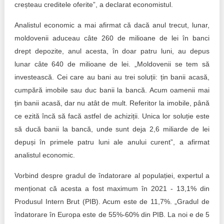
creșteau creditele oferite”, a declarat economistul.
Analistul economic a mai afirmat că dacă anul trecut, lunar,
moldovenii aduceau câte 260 de milioane de lei în banci
drept depozite, anul acesta, în doar patru luni, au depus
lunar câte 640 de milioane de lei. „Moldovenii se tem să
investească. Cei care au bani au trei soluții: țin banii acasă,
cumpără imobile sau duc banii la bancă. Acum oamenii mai
țin banii acasă, dar nu atât de mult. Referitor la imobile, până
ce ezită încă să facă astfel de achiziții. Unica lor soluție este
să ducă banii la bancă, unde sunt deja 2,6 miliarde de lei
depuși în primele patru luni ale anului curent”, a afirmat
analistul economic.
Vorbind despre gradul de îndatorare al populației, expertul a
menționat că acesta a fost maximum în 2021 - 13,1% din
Produsul Intern Brut (PIB). Acum este de 11,7%. „Gradul de
îndatorare în Europa este de 55%-60% din PIB. La noi e de 5