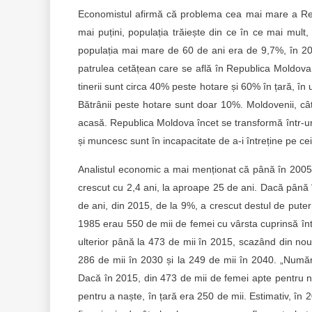
Economistul afirmă că problema cea mai mare a Repu
mai puțini, populația trăiește din ce în ce mai mult,
populația mai mare de 60 de ani era de 9,7%, în 20
patrulea cetățean care se află în Republica Moldova
tinerii sunt circa 40% peste hotare și 60% în țară, în 
Bătrânii peste hotare sunt doar 10%. Moldovenii, cât
acasă. Republica Moldova încet se transformă într-un 
și muncesc sunt în incapacitate de a-i întreține pe cei
Analistul economic a mai menționat că până în 2005,
crescut cu 2,4 ani, la aproape 25 de ani. Dacă până
de ani, din 2015, de la 9%, a crescut destul de pute
1985 erau 550 de mii de femei cu vârsta cuprinsă înt
ulterior până la 473 de mii în 2015, scazând din no
286 de mii în 2030 și la 249 de mii în 2040. „Numă
Dacă în 2015, din 473 de mii de femei apte pentru na
pentru a naște, în țară era 250 de mii. Estimativ, în 