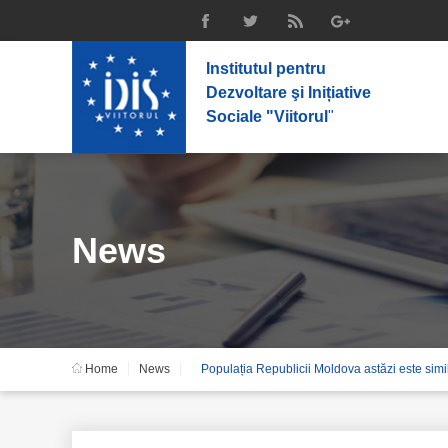
Institutul pentru
Dezvoltare şi Inițiative
Sociale "Viitorul
"
News
Home
News
Populația Republicii Moldova astăzi este simi