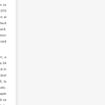
în ce
 1970
re al
 Dacă
țară.
ntorc
acasă
um, a
la 34
că în
scând
5, la
atic.
 apte
ră va