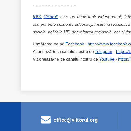
------------------------------
IDIS „Viitorul”
este un think tank independent, înfi
componente solide de advocacy. Instituția realizează 
socială, politicile UE, dezvoltarea regională, dar și ris
Urmărește-ne pe
Facebook
-
https://www.facebook.c
Abonează-te la canalul nostru de
Telegram
-
https://
Vizionează-ne pe canalul nostru de
Youtube
-
https:
office@viitorul.org