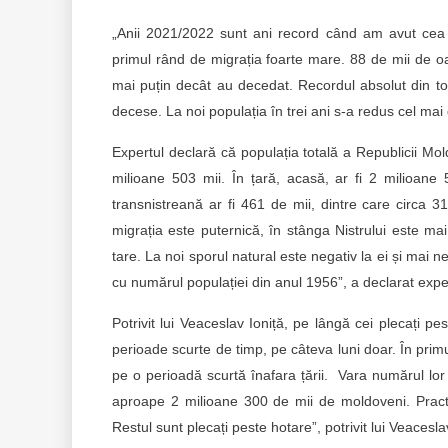
„Anii 2021/2022 sunt ani record când am avut cea m
primul rând de migrația foarte mare. 88 de mii de 
mai puțin decât au decedat. Recordul absolut din to
decese. La noi populația în trei ani s-a redus cel mai
Expertul declară că populația totală a Republicii Mol
milioane 503 mii. În țară, acasă, ar fi 2 milioane
transnistreană ar fi 461 de mii, dintre care circa 3
migrația este puternică, în stânga Nistrului este mai
tare. La noi sporul natural este negativ la ei și mai 
cu numărul populației din anul 1956”, a declarat expe
Potrivit lui Veaceslav Ioniță, pe lângă cei plecați p
perioade scurte de timp, pe câteva luni doar. În prim
pe o perioadă scurtă înafara țării. Vara numărul l
aproape 2 milioane 300 de mii de moldoveni. Practi
Restul sunt plecați peste hotare”, potrivit lui Veacesl