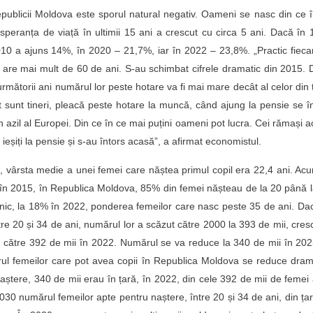
blicii Moldova este sporul natural negativ. Oameni se nasc din ce 
 speranța de viață în ultimii 15 ani a crescut cu circa 5 ani. Dacă în
10 a ajuns 14%, în 2020 – 21,7%, iar în 2022 – 23,8%. „Practic fieca
 are mai mult de 60 de ani. S-au schimbat cifrele dramatic din 2015.
următorii ani numărul lor peste hotare va fi mai mare decât al celor din 
 sunt tineri, pleacă peste hotare la muncă, când ajung la pensie se î
azil al Europei. Din ce în ce mai puțini oameni pot lucra. Cei rămași 
 ieșiți la pensie și s-au întors acasă”, a afirmat economistul.
 vârsta medie a unei femei care năștea primul copil era 22,4 ani. Ac
 în 2015, în Republica Moldova, 85% din femei nășteau de la 20 până 
rnic, la 18% în 2022, ponderea femeilor care nasc peste 35 de ani. Da
re 20 și 34 de ani, numărul lor a scăzut către 2000 la 393 de mii, cre
u către 392 de mii în 2022. Numărul se va reduce la 340 de mii în 202
rul femeilor care pot avea copii în Republica Moldova se reduce dram
ștere, 340 de mii erau în țară, în 2022, din cele 392 de mii de femei
2030 numărul femeilor apte pentru naștere, între 20 și 34 de ani, din ța