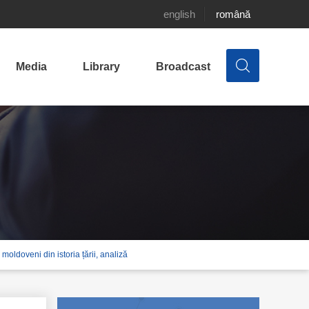
english
română
Media
Library
Broadcast
ldoveni din istoria țării, analiză