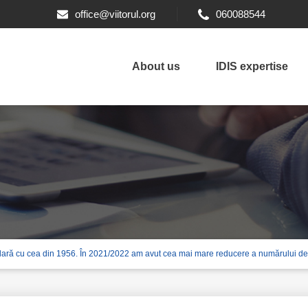
office@viitorul.org
060088544
About us
IDIS expertise
lară cu cea din 1956. În 2021/2022 am avut cea mai mare reducere a numărului de mo