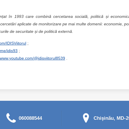
ințat în 1993 care combină cercetarea socială, politică și economic
cercetări aplicate de monitorizare pe mai multe domenii: economie, pol
curile de securitate și de politică externă.
om/IDISViitorul
;
t.me/idis93
;
//www.youtube.com/@idisviitorul8539
.
060088544
Chişinău, MD-20