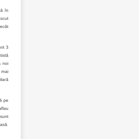
tă în
ăscut
decât
unt 3
tistă
a noi
i mai
ilară
că pe
aflau
 sunt
casă.