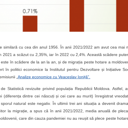
te similară cu cea din anul 1956. În anii 2021/2022 am avut cea mai
 În 2021 a scăzut cu 2,35%, iar în 2022 cu 2,4%. Această scădere pute
 este în scădere de la an la an, și de migrația peste hotare a moldoven
în politici economice la Institutul pentru Dezvoltare și Inițiative So
 emisiunii „
Analize economice cu Veaceslav Ioniță”.
de Statistică revizuite privind populația Republicii Moldova. Astfel, a
(diferența dintre cei născuți și cei care au murit) înregistrat vreoda
porul natural este negativ. În ultimii trei ani situația a devenit drama
feritor la migrație, a spus că în anii 2021/2022, media anuală de plec
oldovenii, care din cauza pandemiei nu au reușit să plece peste hotar