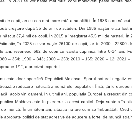
tare. În 2030 se vor naște mai mulți copii moldoveni peste hotare dec
i de copii, an cu cea mai mare rată a natalității. În 1986 s-au născut
 nouă creștere după 35 de ani de scăderi. Din 1986 nașterile au fost î
scut 37,4 mii de copii. În 2015 a înregistrat 45,5 mii de nașteri. În
Estimativ, în 2025 se vor naște 26100 de copii, iar în 2030 - 22800 d
e ani, reveneau 682 de copii cu vârsta cuprinsă între 0-14 ani. Fic
 1980 – 354; 1990 – 343; 2000 – 253; 2010 – 165; 2020 – 12; 2021 –
proape 1/1”, a precizat expertul.
u este doar specifică Republicii Moldova. Sporul natural negativ e
trează o reducere naturală a numărului populației. Însă, țările europe
acă, acolo vin oameni. În ultimii ani, populația Europei a crescut din c
ublica Moldova este în pierdere la acest capitol. Deja suntem în sit
 de muncă. În următorii ani, situația nu are cum se îmbunătăți. Cred 
 fie aprobate politici de stat agresive de aducere a forței de muncă străi