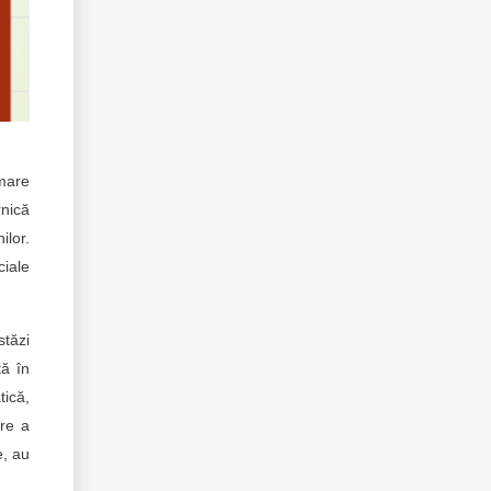
 mare
rnică
ilor.
ciale
stăzi
tă în
tică,
are a
e, au