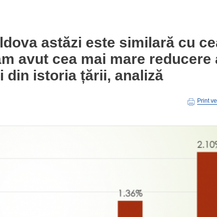
ldova astăzi este similară cu ce
 am avut cea mai mare reducere 
in istoria țării, analiză
Print v