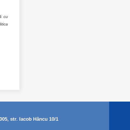
ă cu
itica
05, str. Iacob Hâncu 10/1