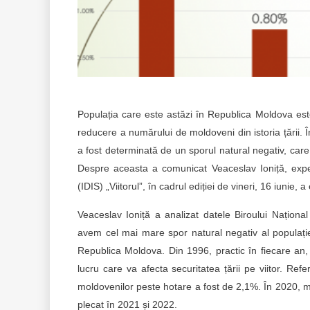
Populația care este astăzi în Republica Moldova es
reducere a numărului de moldoveni din istoria țării.
a fost determinată de un sporul natural negativ, care
Despre aceasta a comunicat Veaceslav Ioniță, expert 
(IDIS) „Viitorul”, în cadrul ediției de vineri, 16 iunie, a
Veaceslav Ioniță a analizat datele Biroului Național 
avem cel mai mare spor natural negativ al populației 
Republica Moldova. Din 1996, practic în fiecare an, s
lucru care va afecta securitatea țării pe viitor. Re
moldovenilor peste hotare a fost de 2,1%. În 2020, m
plecat în 2021 și 2022.