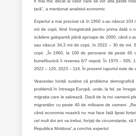
fi mai mic decât al celor care se vor afla peste ho
țară”, a menționat analistul economic.
Expertul a mai precizat că în 1950 s-au născut 103 mi
mii de copii, fiind înregistrată pentru prima dată o
scădere galopantă până aproape de 2000, când s-au nă
sau născut 34,3 mii de copii, în 2022 – 30 de mii. 
copii. „În 1960, la 100 de persoane de peste 65 d
bunel/bunică îi revenea 6/7 nepoți. În 1970 – 505;
2022 – 120; 2023 – 114. În prezent raportul este de a
Veaceslav Ioniță susține că problema demografică n
problemă în întreaga Europă, unde, la fel, se înregis
migrația care le salvează. Dacă de la noi oamenii ple
migranților cu peste 40 de milioane de oameni. „Rep
când economia noastră nu mai face față lipsei forței
cel mult doi ani va trebui, forțați de circumstanțe, să
Republica Moldova”,a conchis expertul.