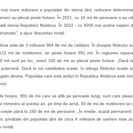
ai mare reducere a populației din istoria țării, reducere determina
oameni au plecat peste hotare. În 2021, cu 16 mii de persoane s-au n
ată istoria Republicii Moldova. În 2022 - cu 9200 mai puține nașteri 
 dramatic”, a spus Veaceslav Ioniță.
dova este de 3 milioane 964 de mii de cetățeni. În dreapta Nistrului s
 513 mii de moldoveni, iar peste hotare 991 mii. În regiunea separa
10 mii sunt pe loc, restul 150 de mii au plecat peste hotare. „Dacă l
 puternică. Dacă la noi natalitatea scade, în stânga Nistrului scade ș
negativ devine. Populația care este astăzi în Republica Moldova este sim
rtul.
este hotare, 991 de mii care se află pe perioade lungi, sunt care plea
ul trimestru al acestui an, pe timp de iarnă, 83 de mii de moldoveni se 
or crește până la 150 de mii de persoane. „În medie, acasă permanent
c jumătate din populația țării de circa 4 milioane de oameni este a
av Ioniță.