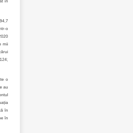
ât în
 94,7
ntr-o
 2020
e mii
ărui
 124;
ste o
ne au
ontul
uația
că în
ne în