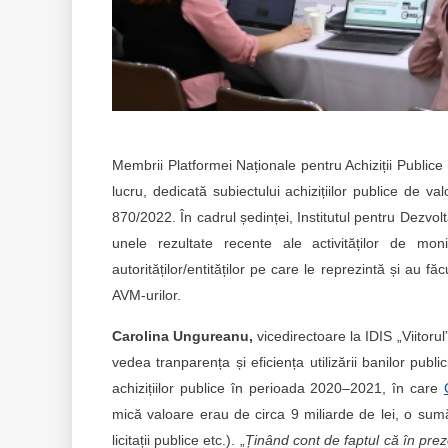
Membrii Platformei Naționale pentru Achiziții Publice
lucru, dedicată subiectului achizițiilor publice de
870/2022. În cadrul ședinței, Institutul pentru Dezvoltar
unele rezultate recente ale activităților de mo
autorităților/entităților pe care le reprezintă și au f
AVM-urilor.
Carolina Ungureanu,
vicedirectoare la IDIS „Viitoru
vedea tranparența și eficiența utilizării banilor publ
achizițiilor publice în perioada 2020–2021, în care
mică valoare erau de circa 9 miliarde de lei, o sumă 
licitații publice etc.). „
Ținând cont de faptul că în pre