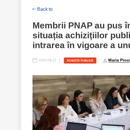
Back to
Membrii PNAP au pus în d
situația achizițiilor pub
intrarea în vigoare a u
Maria Proc
2024.09.27
ACHIZIŢII PUBLICE