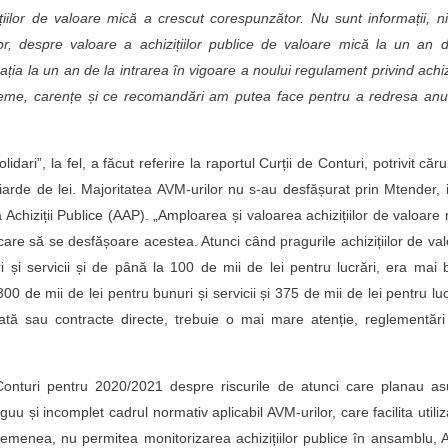
ilor de valoare mică a crescut corespunzător. Nu sunt informații, ni
elor, despre valoare a achizițiilor publice de valoare mică la un an 
ia la un an de la intrarea în vigoare a noului regulament privind achizi
leme, carențe și ce recomandări am putea face pentru a redresa anu
idari”, la fel, a făcut referire la raportul Curții de Conturi, potrivit căru
arde de lei. Majoritatea AVM-urilor nu s-au desfășurat prin Mtender, 
ia Achiziții Publice (AAP). „Amploarea și valoarea achizițiilor de valoare
 care să se desfășoare acestea. Atunci când pragurile achizițiilor de va
 și servicii și de până la 100 de mii de lei pentru lucrări, era mai
 de mii de lei pentru bunuri și servicii și 375 de mii de lei pentru luc
plată sau contracte directe, trebuie o mai mare atenție, reglementăr
Conturi pentru 2020/2021 despre riscurile de atunci care planau as
guu și incomplet cadrul normativ aplicabil AVM-urilor, care facilita utili
asemenea, nu permitea monitorizarea achizițiilor publice în ansamblu,