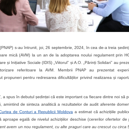
 (PNAP) s-au întrunit, joi, 26 septembrie, 2024, în cea de-a treia ședin
 valoare mică (AVM) la un an de la adoptarea noului regulament prin H
e și Inițiative Sociale (IDIS) „Viitorul” și A.O. „Părinți Solidari” au prez
nitorizare referitoare la AVM. Membrii PNAP au prezentat experi
ăcut propuneri pentru redresarea dificultăților privind realizarea și rapor
l”, a spus în debutul ședinței că este important ca fiecare dintre noi să 
ici, amintind de sinteza analitică a rezultatelor de audit aferente domen
Curtea de Conturi a Republicii Moldova
a estimat că achizițiile publi
aproape egală de nivelul achizițiilor deschise (cererilor ofertelor de 
zent avem un nou regulament, cu alte praguri care au crescut cu circa