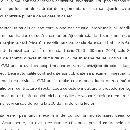
i. S-a mai constat divizarea achizițiilor, favoritismul și lipsa transpare
 imperfecțiuni ale cadrului de reglementare, lipsa sancțiunilor car
nd achizițiile publice de valoare mică etc..
rezentat un studiu de caz care a analizat situația, problemele și tendi
 prin contractare directă unele autorități contractante. Eșantionul a cu
 regiunile țării (câte 6 autorități publice locale de nivelul I și II din fi
i de la nivel central). În perioada 1 iulie 2023 - 30 iunie 2024, cele 
de achiziții directe în sumă de 80,22 de milioane de lei. Potrivit lui S
AVM-urile a avut ca scop transparentizarea achizițiilor directe, totuși
rect. Deși autoritățile contractante sunt obligate să prezinte trimestrial,
rmația cu privire la AVM-uri, în multe cazuri acest lucru nu s-a întâm
iție prin contractare directă, ceea ce este o încălcare a prevederilor le
 mică nu ar fi, să nu aibă nici o achiziție de valoare mică prin contrac
iși servicii sau de până la 200 de mii de lei la lucrări.
atată este lipsa unui mecanism de control și monitorizare, ceea c
. Actualmente, nu există certitudine că datele privind contractele di