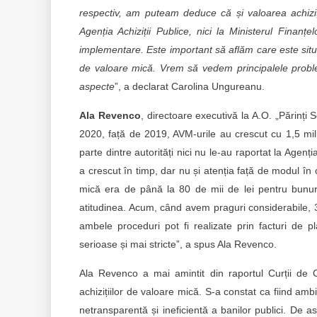
respectiv, am puteam deduce că și valoarea achiziți
Agenția Achiziții Publice, nici la Ministerul Finanț
implementare. Este important să aflăm care este situaț
de valoare mică. Vrem să vedem principalele prob
aspecte
”, a declarat Carolina Ungureanu.
Ala Revenco
, directoare executivă la A.O. „Părinți Sol
2020, față de 2019, AVM-urile au crescut cu 1,5 mili
parte dintre autorități nici nu le-au raportat la Agenț
a crescut în timp, dar nu și atenția față de modul în
mică era de până la 80 de mii de lei pentru bunuri
atitudinea. Acum, când avem praguri considerabile, 300
ambele proceduri pot fi realizate prin facturi de 
serioase și mai stricte”, a spus Ala Revenco.
Ala Revenco a mai amintit din raportul Curții de 
achizițiilor de valoare mică. S-a constat ca fiind ambi
netransparentă și ineficientă a banilor publici. De 