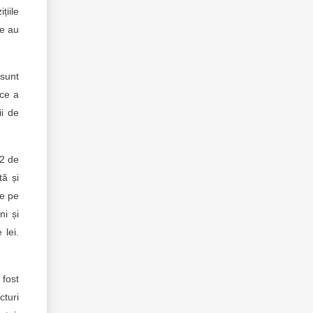
țiile
re au
 sunt
 ce a
ii de
62 de
tă și
te pe
ni și
 lei.
 fost
cturi