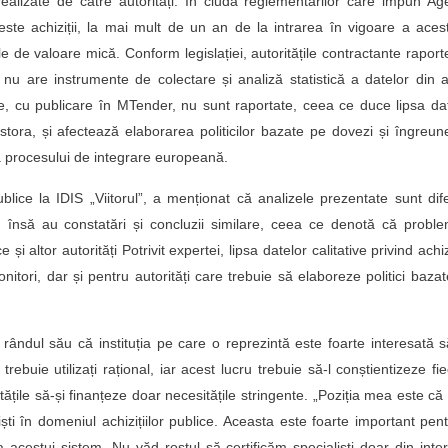
realizate de către autorități. În ciuda reglementărilor care impun Ag
este achiziții, la mai mult de un an de la intrarea în vigoare a aces
e de valoare mică. Conform legislației, autoritățile contractante rapor
a nu are instrumente de colectare și analiză statistică a datelor din 
ate, cu publicare în MTender, nu sunt raportate, ceea ce duce lipsa da
estora, și afectează elaborarea politicilor bazate pe dovezi și îngreu
a procesului de integrare europeană.
ublice la IDIS „Viitorul”, a menționat că analizele prezentate sunt dife
te, însă au constatări și concluzii similare, ceea ce denotă că probl
i altor autorități Potrivit expertei, lipsa datelor calitative privind achizi
ori, dar și pentru autorități care trebuie să elaboreze politici baza
a rândul său că instituția pe care o reprezintă este foarte interesată s
trebuie utilizați rațional, iar acest lucru trebuie să-l conștientizeze fi
tățile să-și finanțeze doar necesitățile stringente. „Poziția mea este că
liști în domeniul achizițiilor publice. Aceasta este foarte important pen
a acestui sistem. Nu văd rostul să certificăm specialiști doar din inter