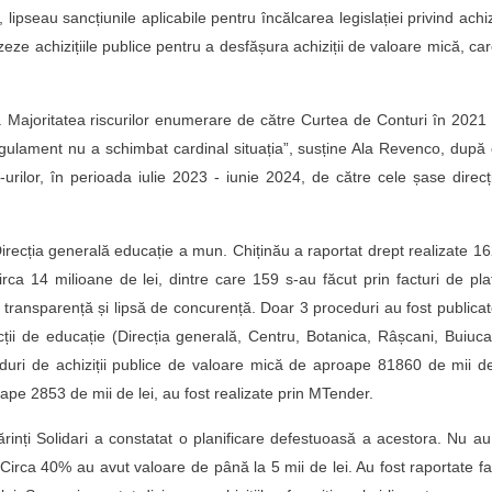
lipseau sancțiunile aplicabile pentru încălcarea legislației privind achizi
izeze achizițiile publice pentru a desfășura achiziții de valoare mică, ca
ă. Majoritatea riscurilor enumerare de către Curtea de Conturi în 2021
egulament nu a schimbat cardinal situația”, susține Ala Revenco, după
urilor, în perioada iulie 2023 - iunie 2024, de către cele șase direcț
irecția generală educație a mun. Chiținău a raportat drept realizate 1
rca 14 milioane de lei, dintre care 159 s-au făcut prin facturi de pla
 transparență și lipsă de concurență. Doar 3 proceduri au fost publica
cții de educație (Direcția generală, Centru, Botanica, Râșcani, Buiuca
uri de achiziții publice de valoare mică de aproape 81860 de mii de
pe 2853 de mii de lei, au fost realizate prin MTender.
rinți Solidari a constatat o planificare defestuoasă a acestora. Nu au
r. Circa 40% au avut valoare de până la 5 mii de lei. Au fost raportate fa