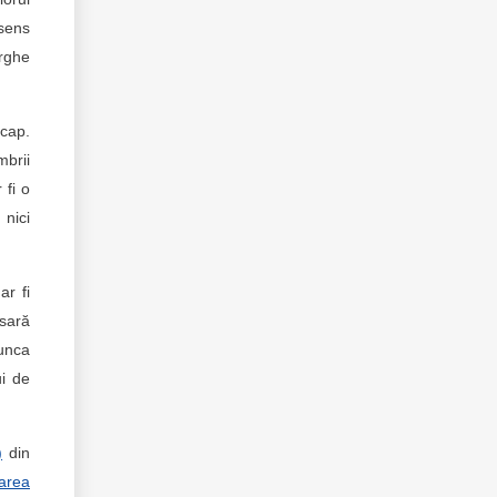
 sens
rghe
 cap.
mbrii
 fi o
 nici
ar fi
esară
munca
ui de
)
din
area