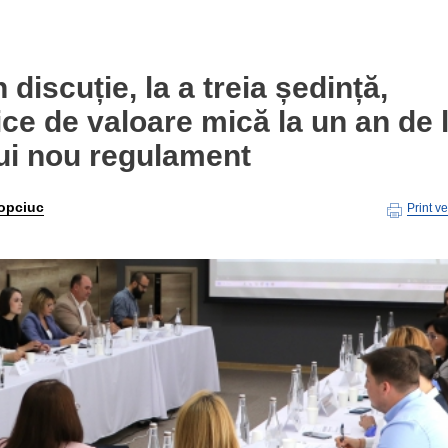
iscuție, la a treia ședință,
lice de valoare mică la un an de 
nui nou regulament
opciuc
Print v