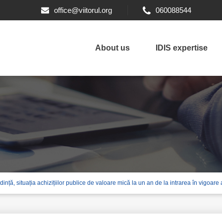
office@viitorul.org
060088544
About us
IDIS expertise
dință, situația achizițiilor publice de valoare mică la un an de la intrarea în vigoar