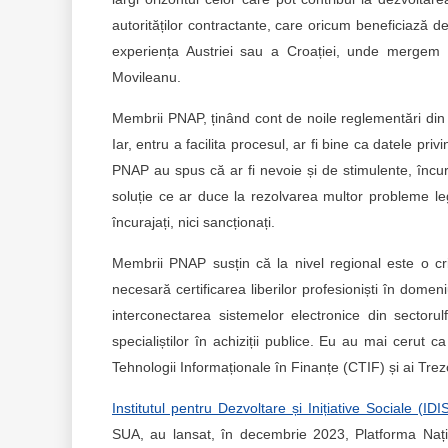
autorităților contractante, care oricum beneficiază d
experiența Austriei sau a Croației, unde mergem 
Movileanu.
Membrii PNAP, ținând cont de noile reglementări di
Iar, entru a facilita procesul, ar fi bine ca datele pr
PNAP au spus că ar fi nevoie și de stimulente, încuraj
soluție ce ar duce la rezolvarea multor probleme lega
încurajați, nici sancționați.
Membrii PNAP susțin că la nivel regional este o criz
necesară certificarea liberilor profesioniști în dome
interconectarea sistemelor electronice din sectorulfi
specialiștilor în achiziții publice. Eu au mai cerut ca
Tehnologii Informaționale în Finanțe (CTIF) și ai Trezo
Institutul pentru Dezvoltare și Inițiative Sociale (IDIS
SUA, au lansat, în decembrie 2023, Platforma Națion