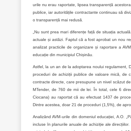
urile nu erau raportate, lipsea transparență acestora, 
publice, iar autoritățile contractante continuau să div
o transparență mai redusă.
„Nu sunt prea mari diferențe față de situația actual
actuale și astăzi. Faptul că a fost aprobat un nou r
analizat practicile de organizare și raportare a AVM-
educație din municipiul Chișinău.
Astfel, la un an de la adoptarea noului regulament, D
proceduri de achiziții publice de valoare mică, de ci
contracte directe, care presupune un nivel scăzut de
MTender, de 760 de mii de lei. În total, cele 6 dire
Ciocana) au raportat că au efectuat 1437 de proced
Dintre acestea, doar 21 de proceduri (1,5%), de aproa
Analizând AVM-urile din domeniul educației, A.O. „Pă
incluse în planurile anuale de achiziție ale direcțiilo