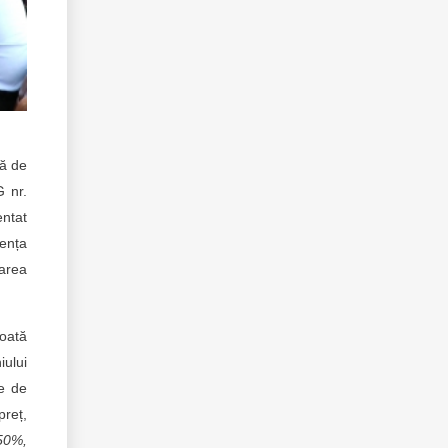
ță de
G nr.
entat
ența
tarea
poată
iului
ce de
preț,
 50%,