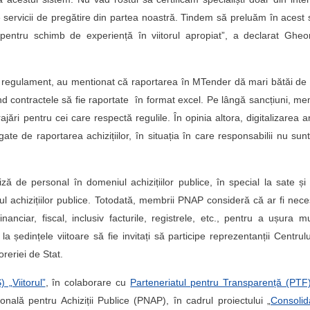
e servicii de pregătire din partea noastră. Tindem să preluăm în acest
pentru schimb de experiență în viitorul apropiat”, a declarat Gheo
n regulament, au mentionat că raportarea în MTender dă mari bătăi de
ivind contractele să fie raportate în format excel. Pe lângă sancțiuni, me
ări pentru cei care respectă regulile. În opinia altora, digitalizarea ar
te de raportarea achizițiilor, în situația în care responsabilii nu sunt
ă de personal în domeniul achizițiilor publice, în special la sate și 
niul achizițiilor publice. Totodată, membrii PNAP consideră că ar fi nec
nanciar, fiscal, inclusiv facturile, registrele, etc., pentru a ușura 
 la ședințele viitoare să fie invitați să participe reprezentanții Centrul
reriei de Stat.
) „Viitorul”
, în colaborare cu
Parteneriatul pentru Transparență (PTF
ală pentru Achiziții Publice (PNAP), în cadrul proiectului „
Consolid