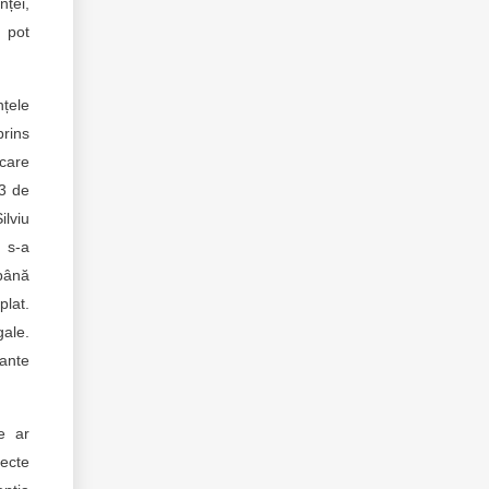
nței,
e pot
nțele
prins
ecare
23 de
ilviu
, s-a
 până
plat.
gale.
tante
e ar
recte