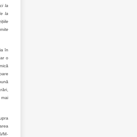
ci la
de la
țiile
mite
ia în
iar o
 mică
loare
 bună
rări,
i mai
upra
zarea
 AVM-