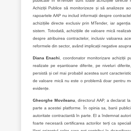
publicate în MTender sunt toate achizițiile directe 
Achiziții Publice să monitorizeze și să analizeze ac
rapoartele AAP nu includ informații despre contractel
achizițiile directe exclusiv prin MTender, iar agenți
sistem. Totodată, achizițiile de valoare mică realiz
despre atribuirea contractelor, inclusiv valoarea ac
reformele din sector, având implicații negative asupr
Diana Enachi
, coordonator monitorizare achiziții p
realizate pe eșantioane diferite, pe niveluri diferi
persistă și cel mai probabil acestea sunt caracteristice ș
de valoare mică nu este o problemă doar pentru monit
evidențe.
Gheorghe Movileanu
, directorul AAP, a declarat l
parte a acestei platforme. În opinia sa, banii publici 
autoritate contractantă în parte. El a îndemnat autori
foarte necesară certificarea actorilor terți ca specia
lărgi orizontul celor care pot contribui la dezvoltare