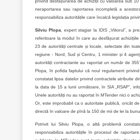
privind desfășurarea de achiziții cu valoarea sub 10 le
neraportarea sau raportarea incompletă a acestora,
responsabiliza autoritățile care încalcă legislația privi
Silviu Plopa
, expert stagiar la IDIS „Viitorul”, a p
referitoare la modul în care au desfășurat achizițiile
23 de autorități centrale și locale, selectate din toate
regiune - Nord, Sud și Centru, 1 minister și 4 agenți
autorități contractante au raportat un număr de 3557 
Plopa, în pofida faptului că noul regulament privind 
constatat lipsa datelor privind contractele atribuite di
la data de 15 a lunii următoare, în SIA „RSAP”, info
Unele autorități nu au raportat în MTender nici o achiz
Or, este improbabil ca o autoritate publică, oricât de
directă în valoare de pînă la 150 de mii de lei la bunur
Potrivit lui Silviu Plopa, o altă problemă const
responsabiliza autoritățile în procesul de raportare