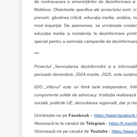
de contracarare a amenințărilor de dezinformare și
Moldova. Obiectivele specifice ale proiectului sunt: cre
precum: gândirea critică, educația media, analiza, rez
mod imparțial. De asemenea, se urmărește creșterea 
educația media și rezistența la dezinformare printr-
special pentru a semnala campaniile de dezinformare ș
***
Proiectul „Semnalarea dezinformării și a informații
perioada decembrie, 2024-martie, 2025, este susținut
IDIS „Viitorul” este un think tank independent, în
componente solide de advocacy. Instituția realizează 
socială, politicile UE, dezvoltarea regională, dar și ris
Urmărește-ne pe
Facebook
–
https://www.facebook.
Abonează-te la canalul de
Telegram
-
https://t.me/id
Vizionează-ne pe canalul de
Youtube
-
https://www.