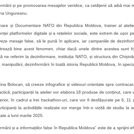
ormării și pe promovarea mesajelor veridice, ca cetățenii să aibă mai 
ina Ungureanu.
ormare și Documentare NATO din Republica Moldova, trainer al atelie
enței platformelor digitale și a rețelelor sociale, este extrem de ușor p
oveze mesaje false, să le pună în aplicare, iar campaniile de dezinfo
lustrează bine acest fenomen, chiar dacă unele dintre acestea sunt f
ă ne referim la dezinformare, instituția NATO, și structura din Chișin
manipulării, dezinformării în toată istoria Republicii Moldova, în speci
l Nina Bolocan, să creeze infografice și videouri orientate spre contraca
ctică, participanții la atelier vor elabora 18 produse de conținut, care v
erior, în cadrul a trei hackathon-uri, care vor fi desfășurate pe 6, 11 
rticipanți la activitățile realizate vor merge într-o vizită de studiu la s
ate a lunii martie 2025.
ării și a informațiilor false în Republica Moldova” este de a sprijini ef