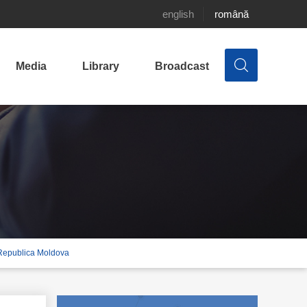
english
română
Media
Library
Broadcast
n Republica Moldova