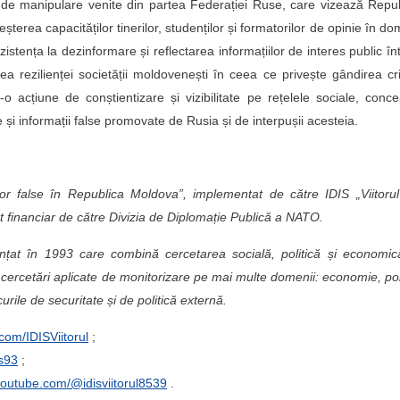
 de manipulare venite din partea Federației Ruse, care vizează Repu
șterea capacităților tinerilor, studenților și formatorilor de opinie în do
istența la dezinformare și reflectarea informațiilor de interes public în
rezilienței societății moldovenești în ceea ce privește gândirea cri
o acțiune de conștientizare și vizibilitate pe rețelele sociale, conc
i informații false promovate de Rusia și de interpușii acesteia.
lor false în Republica Moldova”, implementat de către IDIS „Viitorul
 financiar de către Divizia de Diplomație Publică a NATO.
ființat în 1993 care combină cercetarea socială, politică și economi
cercetări aplicate de monitorizare pe mai multe domenii: economie, pol
curile de securitate și de politică externă.
com/IDISViitorul
;
is93
;
youtube.com/@idisviitorul8539
.