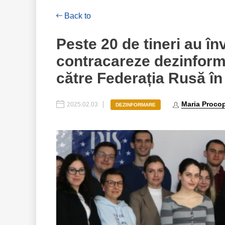
Back to
Peste 20 de tineri au înv
contracareze dezinform
către Federația Rusă î
Maria Proco
2025.02.03
DEZINFORMARE