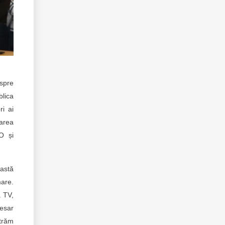
espre
lica
ri ai
larea
O și
vastă
mare.
a TV,
cesar
ntrăm