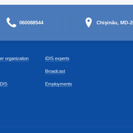
060088544
Chişinău, MD-20
r organization
IDIS experts
Broadcast
IDIS
Employments