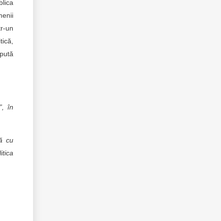
blica
menii
tr-un
tică,
epută
”, în
că cu
itica