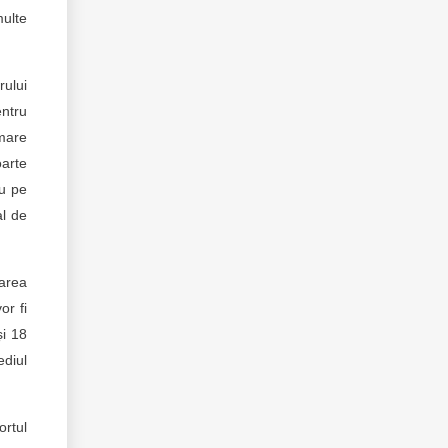
multe
rului
entru
rmare
oarte
ău pe
al de
rarea
or fi
și 18
ediul
ortul