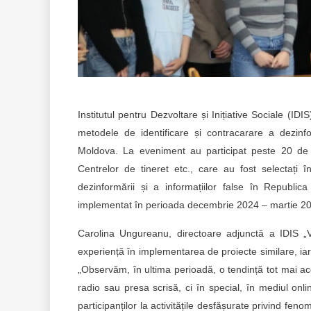
Institutul pentru Dezvoltare și Inițiative Sociale (IDI
metodele de identificare și contracarare a dezinf
Moldova. La eveniment au participat peste 20 de tine
Centrelor de tineret etc., care au fost selectați 
dezinformării și a informațiilor false în Republi
implementat în perioada decembrie 2024 – martie 2
Carolina Ungureanu, directoare adjunctă a IDIS „Vi
experiență în implementarea de proiecte similare, iar i
„Observăm, în ultima perioadă, o tendință tot mai ac
radio sau presa scrisă, ci în special, în mediul onli
participanților la activitățile desfășurate privind fen