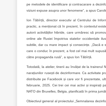
pe metodele de identificare și contracarare a dezinf
viziuni expuse asupra unor fenomene”, a spus Carol
Ion Tăbîrță, director executiv al Centrului de Inf
practic, a menționat că în prezent, în contextul exist
autorii activităților hibride, care urmăresc să prom
online ale Rusiei împotriva statelor occidentale i
subtile, dar cu mare impact și consecințe. „Dacă e s
care o conduc în prezent, a fost cel mai mult supusă 
către propaganda rusă”, a spus Ion Tăbîrță.
Totodată, la atelier, tinerii au învățat de la traineru
narațiunilor rusești de dezinformare. Ca activitate pra
distribuite pe Facebook și care vor fi prezentate, ult
februarie, 2025. Cei trei cei mai activi și inspirați pa
NATO din Bruxelles, Belgia, planificată în prima jumăt
Obiectivul general al proiectului „Semnalarea dezinform