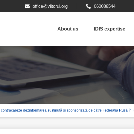
office@viitorul.org
060088544
About us
IDIS expertise
i să contracareze dezinformarea susținută și sponsorizată de către Federația Rusă î