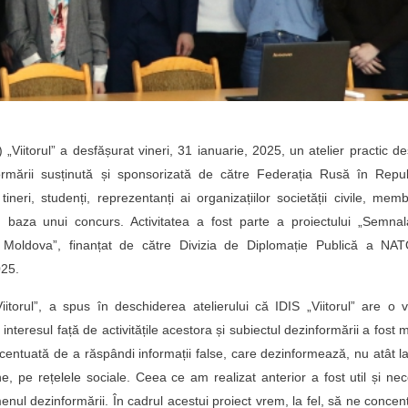
S) „Viitorul” a desfășurat vineri, 31 ianuarie, 2025, un atelier practic d
ormării susținută și sponsorizată de către Federația Rusă în Repub
ri, studenți, reprezentanți ai organizațiilor societății civile, memb
în baza unui concurs. Activitatea a fost parte a proiectului „Semna
ca Moldova”, finanțat de către Divizia de Diplomație Publică a NAT
025.
itorul”, a spus în deschiderea atelierului că IDIS „Viitorul” are o 
nteresul față de activitățile acestora și subiectul dezinformării a fost 
centuată de a răspândi informații false, care dezinformează, nu atât l
ne, pe rețelele sociale. Ceea ce am realizat anterior a fost util și ne
omenul dezinformării. În cadrul acestui proiect vrem, la fel, să ne conce