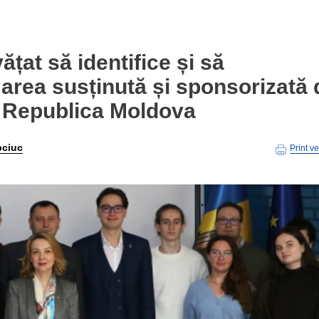
ățat să identifice și să
area susținută și sponsorizată 
n Republica Moldova
pciuc
Print v