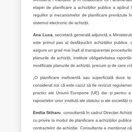
etapei de planificare a achizițiilor publice a apărut
regulilor și mecanismelor de planificare prevăzute în 
sistemul electronic de achiziții.
Ana Luca
, secretară generală adjunctă a Ministerulu
este primul pas al desfășurării achizițiilor publice,
asigure un grad mai înalt al transparenței procedurilor
planurile de achiziții, instituie obligativitatea raportă
modificate planurile de achiziții, precum și de care cri
„O planificare ineficientă sau superficială duce 
considerat noi că este cazul să fie revizuit regulament
practici ale Uniunii Europene (UE) dar și pentru a î
rapoartelor unor instituții ale statului și ale societății
Emilia Stiharu
, consultantă în cadrul Direcției Achiz
cu privire la modul de planificare a achizițiilor public
contractelor de achiziție. Consultanta a menționat că