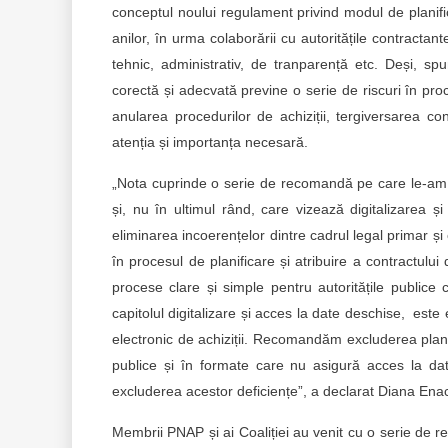
conceptul noului regulament privind modul de planifica
anilor, în urma colaborării cu autoritățile contractant
tehnic, administrativ, de tranparență etc. Deși, sp
corectă și adecvată previne o serie de riscuri în proce
anularea procedurilor de achiziții, tergiversarea con
atenția și importanța necesară.
„Nota cuprinde o serie de recomandă pe care le-am stru
și, nu în ultimul rând, care vizează digitalizarea și
eliminarea incoerențelor dintre cadrul legal primar ș
în procesul de planificare și atribuire a contractului
procese clare și simple pentru autoritățile publice 
capitolul digitalizare și acces la date deschise, este e
electronic de achiziții. Recomandăm excluderea planuri
publice și în formate care nu asigură acces la date
excluderea acestor deficiențe”, a declarat Diana Enac
Membrii PNAP și ai Coaliției au venit cu o serie de re