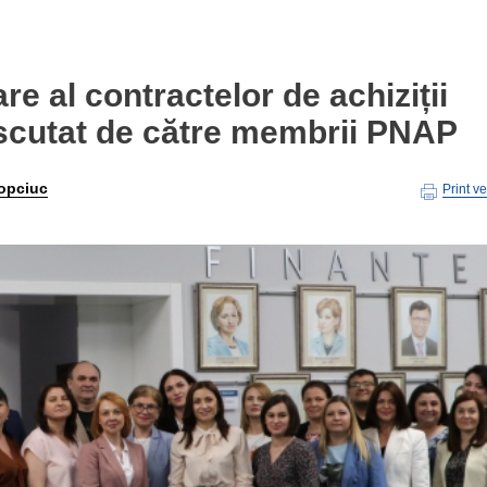
e al contractelor de achiziții
iscutat de către membrii PNAP
opciuc
Print v