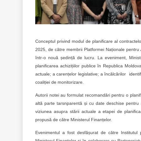
Conceptul privind modul de planificare al contractelo
2025, de către membrii Platformei Naționale pentru Ach
într-o nouă ședință de lucru. La eveniment, Minist
planificarea achizițiilor publice în Republica Moldova.
actuale; a carențelor legislative; a încălcărilor iden
coaliției de monitorizare.
Autorii notei au formulat recomandări pentru o planifi
altă parte tarsnparentă și cu date deschise pentru s
viziunea asupra stării actuale a etapei de planifica
propusă de către Ministerul Finanțelor.
Evenimentul a fost desfășurat de către Institutul pe
Ministerul Finanțelor și în colaborare cu Parteneria