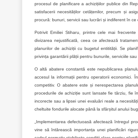
procesul de planificare a achizițiilor publice din Repu
satisfacerii necesităților cetățenilor, precum și asi
procură: bunuri, servicii sau lucrări și indiferent în ce
Potrivit Emiliei Stiharu, printre cele mai frecvente 
divizarea nejustificată, ceea ce afectează tratamen
planurilor de achiziții cu bugetul entitității. Se pl
privința garantării plății pentru bunurile, serviciile sau
O altă abatere constantă este nepublicarea planului
accesul la informații pentru operatorii economici. Î
competitiv. O abatere este și nerespectarea planului
procedurile de achiziție sunt lansate fie târziu, fie 
incorecte sau a lipsei unei evaluări reale a necesități
cheltuite fondurile alocate până la sfârșitul anului bug
„Implementarea defectuoasă afectează întregul proc
vine să întărească importanța unei planificări riguro
cadrul normativ stabilește condiții clare pentru planif