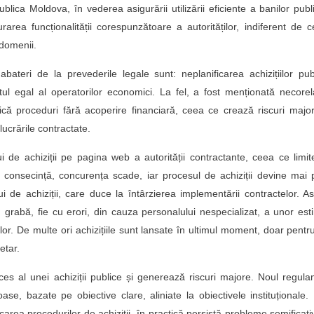
blica Moldova, în vederea asigurării utilizării eficiente a banilor publi
gurarea funcționalității corespunzătoare a autorităților, indiferent de 
 domenii.
abateri de la prevederile legale sunt: neplanificarea achizițiilor pub
tul egal al operatorilor economici. La fel, a fost menționată necore
anifică proceduri fără acoperire financiară, ceea ce crează riscuri majo
 lucrările contractate.
 de achiziții pe pagina web a autorității contractante, ceea ce limi
n consecință, concurența scade, iar procesul de achiziții devine mai 
 de achiziții, care duce la întârzierea implementării contractelor. As
în grabă, fie cu erori, din cauza personalului nespecializat, a unor est
lor. De multe ori achizițiile sunt lansate în ultimul moment, doar pentru
etar.
es al unei achiziții publice și generează riscuri majore. Noul regul
ase, bazate pe obiective clare, aliniate la obiectivele instituționale.
icarea procedurilor de achiziții, în practică persistă probleme semificati