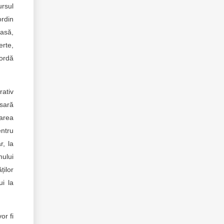
ursul
ordin
oasă,
erte,
cordă
rativ
esară
oarea
entru
r, la
mului
ților
ui la
or fi