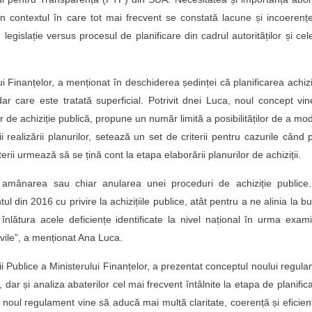
 în contextul în care tot mai frecvent se constată lacune și incoerenț
legislație versus procesul de planificare din cadrul autorităților și cel
i Finanțelor, a menționat în deschiderea ședinței că planificarea achiziț
 dar care este tratată superficial. Potrivit dnei Luca, noul concept vi
 de achiziție publică, propune un număr limită a posibilităților de a mod
rii realizării planurilor, setează un set de criterii pentru cazurile când p
terii urmează să se țină cont la etapa elaborării planurilor de achiziții.
la amânarea sau chiar anularea unei proceduri de achiziție publice
ul din 2016 cu privire la achizițiile publice, atât pentru a ne alinia la b
nlătura acele deficiențe identificate la nivel național în urma exami
 civile”, a menționat Ana Luca.
iții Publice a Ministerului Finanțelor, a prezentat conceptul noului regul
e, dar și analiza abaterilor cel mai frecvent întâlnite la etapa de planific
 noul regulament vine să aducă mai multă claritate, coerență și eficien