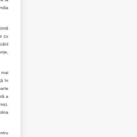
milia
zintă
le cu
cării
ențe,
i mai
ță în
oarte
ntă a
mici.
olina
entru