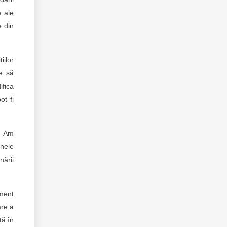
e ale
e din
iilor
ne să
ifica
ot fi
. Am
unele
nării
ament
are a
ță în