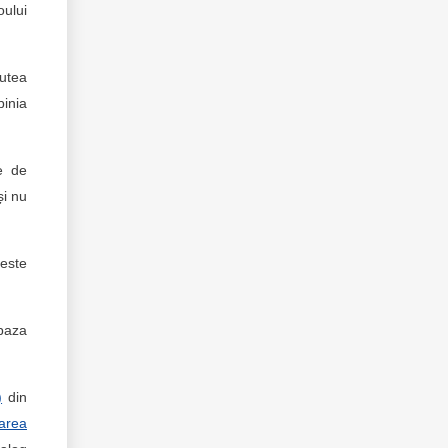
oului
putea
pinia
te de
și nu
 este
 baza
)
din
area