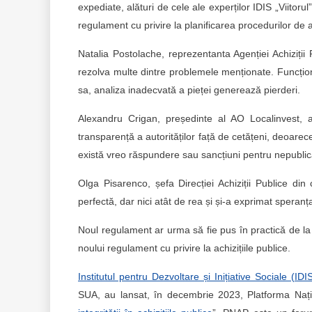
expediate, alături de cele ale experților IDIS „Viitoru
regulament cu privire la planificarea procedurilor de ac
Natalia Postolache, reprezentanta Agenției Achiziții
rezolva multe dintre problemele menționate. Funcționa
sa, analiza inadecvată a pieței generează pierderi.
Alexandru Crigan, președinte al AO Localinvest, a 
transparență a autorităților față de cetățeni, deoarece
există vreo răspundere sau sancțiuni pentru nepublica
Olga Pisarenco, șefa Direcției Achiziții Publice di
perfectă, dar nici atât de rea și și-a exprimat speranța
Noul regulament ar urma să fie pus în practică de la 1
noului regulament cu privire la achizițiile publice.
Institutul pentru Dezvoltare și Inițiative Sociale (IDIS
SUA, au lansat, în decembrie 2023, Platforma Națion