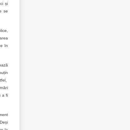
ci și
ce se
lice,
larea
re în
tează
puțin
tfel,
imări
 a fi
ament
 Deși
ve la