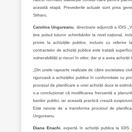
această etapă. Prevederile actuale sunt prea genera
Stiharu.
Carolina Ungureanu
, directoare adjunctă a IDIS „V
ține pulsul tuturor schimbărilor la nivel național, incl
privire la achizițiile publice, inclusiv cu referir
contractelor de achiziții publice este tratată superfic
vulnerabilități și riscuri în viitor, dar și a avea achiziț
„Din unele rapoarte realizate de către societatea civi
riguroasă a achizițiilor publice în conformitate cu prio
procesul de planificare a unei achiziții duce la estimă
s-a concluzionat că modificarea frecventă a planurilor 
banilor publici, iar această practică crează suspiciun
Este nevoie de a transforma procesul de planificare 
Ungureanu.
Diana Enachi
, expertă în achiziții publice la IDIS