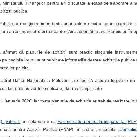
l”, Ministerului Finanțelor pentru a fi discutate la etapa de elaborare a n
hiziții publice.
 Publice, a menționat importanța unui sistem electronic unic care ar 
ra a recomandat efectuarea de către autorități a analizei pieței. În o
afirmat că planurile de achiziții sunt practic singurele instrumen
 pe paginile lor nu sunt publicate informațiile despre achizițiile publice 
rea lor pe site.
n cadrul Băncii Naționale a Moldvoei, a spus că actuala legislație nu
 că lucrurile nu vor fi complicate, dar mai simplificate.
 ianuarie 2026, iar toate planurile de achiziție ar trebuie realizate în
) „Viitorul”
, în colaborare cu
Parteneriatul pentru Transparență (PTF
ală pentru Achiziții Publice (PNAP), în cadrul proiectului „
Consolid