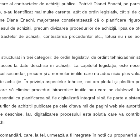
re al contractelor de achiziţii publice. Potrivit Dianei Enachi, pe parc
e, s-au identificat mai multe carențe, atât de ordin legislativ, cât și de 
une Diana Enachi, majoritatea conștientizează că o planificare rigur
sul de achiziții, precum divizarea procedurilor de achiziții, lipsa de of
tractelor de achiziții, contestarea procedurilor etc., totuși nu i se a
cturat în trei categorii: de ordin legislativ, de ordint tehnic/administ
 acces la date deschise în achiziții. La capitolul legislație, este nec
i cel secundar, precum și a normelor inutile care nu aduc nicio plus val
 de achiziție. În privința aspectelor tehnice, noi am pledat și pledăm p
care să elimine proceduri birocratice inutile sau care se dublează. Ia
sențial ca planificarea să fie digitalizată integral și să fie parte a siste
lor de achiziții publicate pe cele cîteva mii de pagini web ale autorită
 deschise. Iar, digitalizarea procesului este soluția care va contrib
hi.
comandări, care, la fel, urmează a fi integrate în notă cu propuneri și v