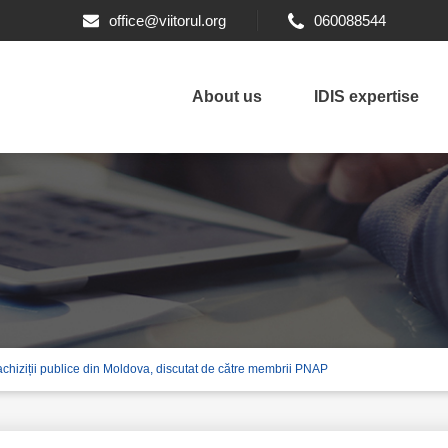
office@viitorul.org
060088544
About us
IDIS expertise
achiziții publice din Moldova, discutat de către membrii PNAP