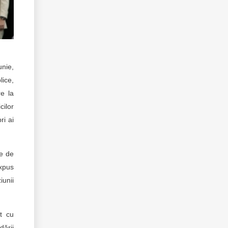
unie,
lice,
re la
cilor
ri ai
pe de
expus
iunii
at cu
dării