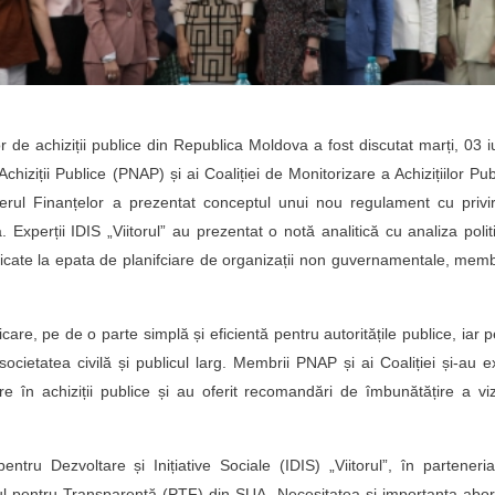
r de achiziții publice din Republica Moldova a fost discutat marți, 03 i
iziții Publice (PNAP) și ai Coaliției de Monitorizare a Achizițiilor Pub
erul Finanțelor a prezentat conceptul unui nou regulament cu privi
 Experții IDIS „Viitorul” au prezentat o notă analitică cu analiza politi
tificate la epata de planifciare de organizații non guvernamentale, memb
care, pe de o parte simplă și eficientă pentru autoritățile publice, iar 
ocietatea civilă și publicul larg. Membrii PNAP și ai Coaliției și-au 
re în achiziții publice și au oferit recomandări de îmbunătățire a viz
ntru Dezvoltare și Inițiative Sociale (IDIS) „Viitorul”, în parteneri
tul pentru Transparență (PTF) din SUA. Necesitatea și importanța abor