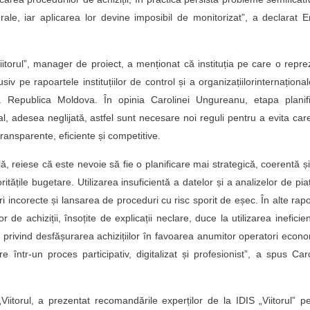
le, iar aplicarea lor devine imposibil de monitorizat”, a declarat E
iitorul”, manager de proiect, a menționat că instituția pe care o repre
usiv pe rapoartele instituțiilor de control și a organizațiilorinternaționa
e la Republica Moldova. În opinia Carolinei Ungureanu, etapa planifi
ial, adesea neglijată, astfel sunt necesare noi reguli pentru a evita car
ii transparente, eficiente și competitive.
lă, reiese că este nevoie să fie o planificare mai strategică, coerentă ș
ritățile bugetare. Utilizarea insuficientă a datelor și a analizelor de pia
ri incorecte și lansarea de proceduri cu risc sporit de eșec. În alte rap
de achiziții, însoțite de explicații neclare, duce la utilizarea ineficie
i privind desfășurarea achizițiilor în favoarea anumitor operatori econo
într-un proces participativ, digitalizat și profesionist”, a spus Car
 „Viitorul, a prezentat recomandările experților de la IDIS „Viitorul” p