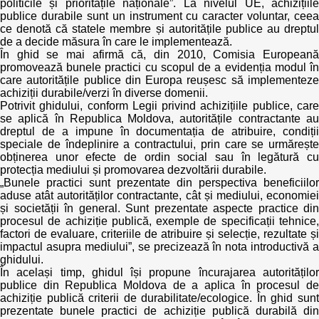
politicile și prioritățile naționale”. La nivelul UE, achizițiile
publice durabile sunt un instrument cu caracter voluntar, ceea
ce denotă că statele membre și autoritățile publice au dreptul
de a decide măsura în care le implementează.
În ghid se mai afirmă că, din 2010, Comisia Europeană
promovează bunele practici cu scopul de a evidenția modul în
care autoritățile publice din Europa reușesc să implementeze
achiziții durabile/verzi în diverse domenii.
Potrivit ghidului, conform Legii privind achizițiile publice, care
se aplică în Republica Moldova, autoritățile contractante au
dreptul de a impune în documentația de atribuire, condiții
speciale de îndeplinire a contractului, prin care se urmărește
obținerea unor efecte de ordin social sau în legătură cu
protecția mediului și promovarea dezvoltării durabile.
„Bunele practici sunt prezentate din perspectiva beneficiilor
aduse atât autorităților contractante, cât și mediului, economiei
și societății în general. Sunt prezentate aspecte practice din
procesul de achiziție publică, exemple de specificații tehnice,
factori de evaluare, criteriile de atribuire și selecție, rezultate și
impactul asupra mediului”, se precizează în nota introductivă a
ghidului.
În același timp, ghidul își propune încurajarea autorităților
publice din Republica Moldova de a aplica în procesul de
achiziție publică criterii de durabilitate/ecologice. În ghid sunt
prezentate bunele practici de achiziție publică durabilă din