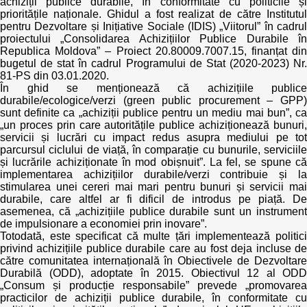
achiziții publice durabile, în conformitate cu politicile și
Transparency of state – owned enterprises
prioritățile naționale. Ghidul a fost realizat de către Institutul
pentru Dezvoltare și Inițiative Sociale (IDIS) „Viitorul” în cadrul
The best and the worst local policies in Moldova
proiectului „Consolidarea Achizițiilor Publice Durabile în
Republica Moldova” – Proiect 20.80009.7007.15, finanțat din
bugetul de stat în cadrul Programului de Stat (2020-2023) Nr.
Democracy, independence and transparency of key
81-PS din 03.01.2020.
public institutions in Moldova
În ghid se menționează că achizițiile publice
durabile/ecologice/verzi (green public procurement – GPP)
Integrity of public procurement in Moldova
sunt definite ca „achiziții publice pentru un mediu mai bun”, ca
„un proces prin care autoritățile publice achiziționează bunuri,
servicii și lucrări cu impact redus asupra mediului pe tot
Public procurement
parcursul ciclului de viață, în comparație cu bunurile, serviciile
și lucrările achiziționate în mod obișnuit”. La fel, se spune că
implementarea achizițiilor durabile/verzi contribuie și la
stimularea unei cereri mai mari pentru bunuri și servicii mai
durabile, care altfel ar fi dificil de introdus pe piață. De
asemenea, că „achizițiile publice durabile sunt un instrument
de impulsionare a economiei prin inovare”.
Totodată, este specificat că multe țări implementează politici
privind achizițiile publice durabile care au fost deja incluse de
către comunitatea internațională în Obiectivele de Dezvoltare
Durabilă (ODD), adoptate în 2015. Obiectivul 12 al ODD
„Consum și producție responsabile” prevede „promovarea
practicilor de achiziții publice durabile, în conformitate cu