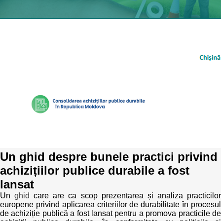
Best parctices
Reports
Governance transparency
Projects in progres
Sociometric Laboratory
Implemented projects
People Watch
Procedures manual
National Business Agenda
Notes & positions
Democratic process
Institutional Charter IDIS
Un ghid despre bunele practici privind
15 minutes of economic realism
Announcements
achizițiilor publice durabile a fost
Hybrid power
IDIS International Advisory Board
lansat
Un
ghid
care are ca scop prezentarea și analiza practicilo
EU-STRAT bulletin
europene privind aplicarea criteriilor de durabilitate în procesul
de achiziție publică a fost lansat pentru a promova practicile de