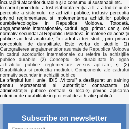
încurajării afacerilor durabile și a consumului sustenabil etc.
În cadrul proiectului a fost elaborată
ediția a III-a
a Indicelui de
percepție a sistemului de achiziții publice, inclusiv percepția
privind reglementarea și implementarea achizițiilor publice
durabile/ecologice în Republica Moldova. Totodată,
angajamentele internaționale, cadrul legal primar, dar și cel
normativ-secundar al Republicii Moldova, în materie de achiziții
publice au fost analizate, în cadrul a trei studii, prin prisma
conceptului de durabilitate. Este vorba de studiile: (1)
Cartografierea angajamentelor asumate de Republica Moldova
în cadrul acordurilor internaționale cu referire la achizițiile
publice durabile
; (2)
Conceptul de durabilitate în lege
achizițiilor publice: reglementare versus aplicare
; și (3)
Durabilitatea și protecția mediului. Componente ale cadrului
normativ secundar în achiziții publice
.
La sfârșitul lunii iunie, IDIS „Viitorul” a desfășurat un
training
pentru reprezentanți ai autorităților contractante (ai
administrației publice centrale și locale) privind aplicarea
criteriilor de durabilitate în procesul de achiziție publică.
Subscribe on newsletter
Mail