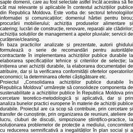
șapte domenii, care au fost selectate astfel încât acestea să fie
cât mai relevante și aplicabile în contextul achizițiilor publice
din Republica Moldova. Este vorba de: sectorul tehnologiilor
informației și comunicațiilor; domeniul hârtiei pentru birou;
procurării mobilierului; achiziția produselor alimentare și
catering; lucrări de construcție, renovare, reparații ale clădirilor;
achiziția soluțiilor de management a apelor pluviale; servicii de
curățenie/cleaning.
În baza practicilor analizate și prezentate, autorii ghidului
formulează o serie de recomandări pentru autoritățile
contractante în implementarea achizițiilor publice durabile la
elaborarea specificațiilor tehnice și criteriilor de selecție; la
inițierea unei achiziții durabile, la elaborarea documentației de
atribuire, dar și la verificarea conformității ofertelor operatorilor
economici; la determinarea ofertei câștigătoare etc.
Proiectul „Consolidarea achizițiilor publice durabile în
Republica Moldova” urmărește să consolideze componenta de
sustenabilitate a achizițiilor publice în Republica Moldova prin
cercetare teoretico-metodologică și aplicativă, dar și prin
analiza bunelor practici europene în materie de achiziții publice
durabile. Proiectul are ca scop să contribuie, prin cercetare și
transfer de cunoștințe, prin organizarea de reuniuni, ateliere de
lucru, cluburi de discuții, simpozioane științifico-practice, la
soluționarea problemelor de protecție a mediului, concomitent
cu reducerea semnificativă a inegalităților în plan social și a