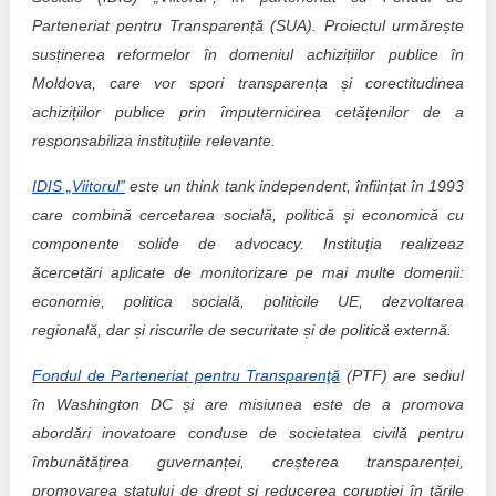
Parteneriat pentru Transparență (SUA). Proiectul urmărește
susținerea reformelor în domeniul achizițiilor publice în
Moldova, care vor spori transparența și corectitudinea
achizițiilor publice prin împuternicirea cetățenilor de a
responsabiliza instituțiile relevante.
IDIS „Viitorul”
este un think tank independent, înființat în 1993
care combină cercetarea socială, politică și economică cu
componente solide de advocacy. Instituția realizeaz
ăcercetări aplicate de monitorizare pe mai multe domenii:
economie, politica socială, politicile UE, dezvoltarea
regională, dar și riscurile de securitate și de politică externă.
Fondul de Parteneriat pentru Transparenţă
(PTF) are sediul
în Washington DC și are misiunea este de a promova
abordări inovatoare conduse de societatea civilă pentru
îmbunătățirea guvernanței, creșterea transparenței,
promovarea statului de drept și reducerea corupției în țările