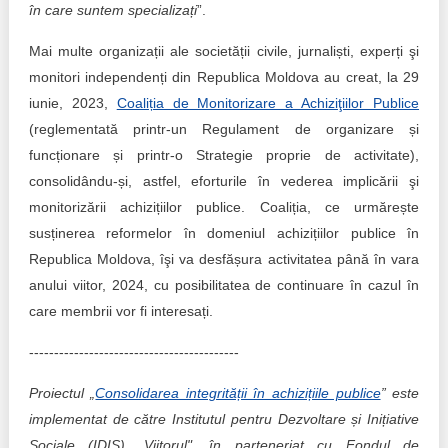
în care suntem specializați
”.
Mai multe organizații ale societății civile, jurnaliști, experți şi
monitori independenți din Republica Moldova au creat, la 29
iunie, 2023,
Coaliția de Monitorizare a Achiziţiilor Publice
(reglementată printr-un Regulament de organizare și
funcționare și printr-o Strategie proprie de activitate),
consolidându-și, astfel, eforturile în vederea implicării şi
monitorizării achizițiilor publice. Coaliția, ce urmărește
susținerea reformelor în domeniul achizițiilor publice în
Republica Moldova, îşi va desfășura activitatea până în vara
anului viitor, 2024, cu posibilitatea de continuare în cazul în
care membrii vor fi interesați.
------------------------------------------
Proiectul „
Consolidarea integrității în achizițiile publice
” este
implementat de către Institutul pentru Dezvoltare și Inițiative
Sociale (IDIS) „Viitorul", în parteneriat cu Fondul de