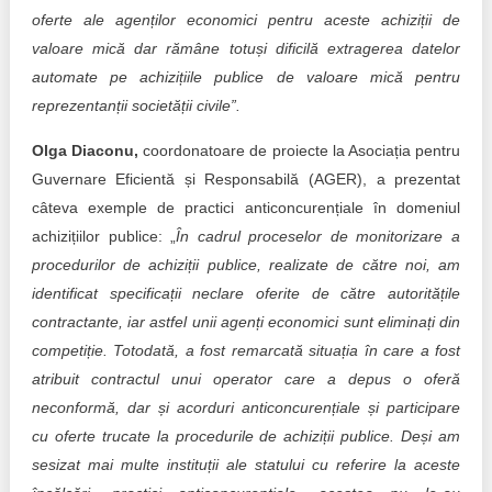
oferte ale agenților economici pentru aceste achiziții de
valoare mică dar rămâne totuși dificilă extragerea datelor
automate pe achizițiile publice de valoare mică pentru
reprezentanții societății civile”.
Olga Diaconu,
coordonatoare de proiecte la Asociația pentru
Guvernare Eficientă și Responsabilă (AGER), a prezentat
câteva exemple de practici anticoncurențiale în domeniul
achizițiilor publice: „
În cadrul proceselor de monitorizare a
procedurilor de achiziții publice, realizate de către noi, am
identificat specificații neclare oferite de către autoritățile
contractante, iar astfel unii agenți economici sunt eliminați din
competiție. Totodată, a fost remarcată situația în care a fost
atribuit contractul unui operator care a depus o oferă
neconformă, dar și acorduri anticoncurențiale și participare
cu oferte trucate la procedurile de achiziții publice. Deși am
sesizat mai multe instituții ale statului cu referire la aceste