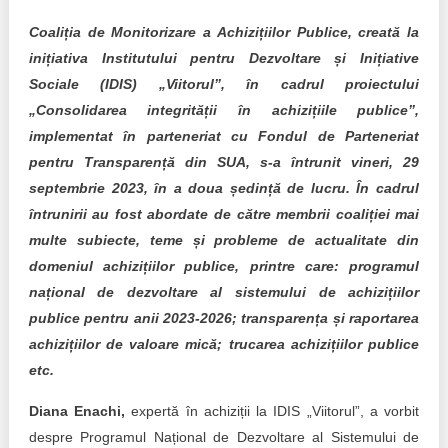
Trend Hunter
Coaliția de Monitorizare a Achizițiilor Publice, creată la
Buletin EU-STRAT
inițiativa Institutului pentru Dezvoltare și Inițiative
Sociale (IDIS) „Viitorul”, în cadrul proiectului
Aplică la BUNELE PRACTICI
„Consolidarea integrității în achizițiile publice”,
implementat în parteneriat cu Fondul de Parteneriat
Transparența întreprinderilor de stat
pentru Transparență din SUA, s-a întrunit vineri, 29
Cele mai bune și cele mai proaste politici locale din
septembrie 2023, în a doua ședință de lucru. În cadrul
Moldova
întrunirii au fost abordate de către membrii coaliției mai
multe subiecte, teme și probleme de actualitate din
Democrația, independența și transparența instituțiilor
domeniul achizițiilor publice, printre care: programul
publice-cheie din Moldova
național de dezvoltare al sistemului de achizițiilor
Achiziții publice
publice pentru anii 2023-2026; transparența și raportarea
achizițiilor de valoare mică; trucarea achizițiilor publice
Achizițiile publice în vizorul societății civile
etc.
Diana Enachi,
expertă în achiziții la IDIS „Viitorul”, a vorbit
despre Programul Național de Dezvoltare al Sistemului de