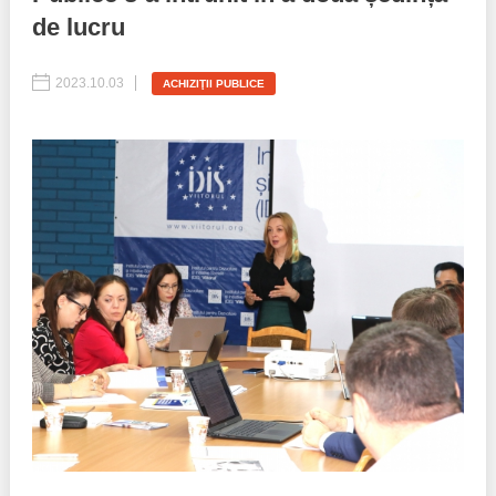
de lucru
Politici regionale
Rapoarte
2023.10.03
ACHIZIŢII PUBLICE
Bunele practici
Inițiative în derulare
Laborator sociometric
Inițiative desfășurate
Transparența guvernării locale
Manual de proceduri
People Watch
Note & poziții​
Proces democratic
Organigrama IDIS
Agenda Națională de Business
Anunțuri
Puterea hibridă
Consiliul consulativ internațional IDIS
15 minute de realism economic