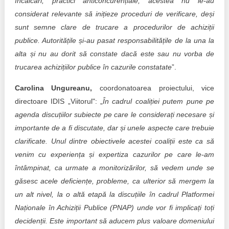
încălcări, practici anticoncurențiale, acestea nu le-au
considerat relevante să inițieze proceduri de verificare, deși
sunt semne clare de trucare a procedurilor de achiziții
publice. Autoritățile și-au pasat responsabilitățile de la una la
alta și nu au dorit să constate dacă este sau nu vorba de
trucarea achizițiilor publice în cazurile constatate
”.
Carolina Ungureanu,
coordonatoarea proiectului, vice
directoare IDIS „Viitorul": „
În cadrul coaliției putem pune pe
agenda discuțiilor subiecte pe care le considerați necesare și
importante de a fi discutate, dar și unele aspecte care trebuie
clarificate. Unul dintre obiectivele acestei coaliții este ca să
venim cu experiența și expertiza cazurilor pe care le-am
întâmpinat, ca urmate a monitorizărilor, să vedem unde se
găsesc acele deficiențe, probleme, ca ulterior să mergem la
un alt nivel, la o altă etapă la discuțiile în cadrul Platformei
Naționale în Achiziții Publice (PNAP) unde vor fi implicați toți
decidenții. Este important să aducem plus valoare domeniului