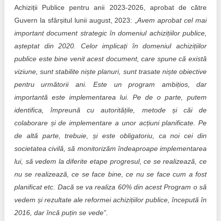
Achiziții Publice pentru anii 2023-2026, aprobat de către
Guvern la sfârșitul lunii august, 2023: „
Avem aprobat cel mai
important document strategic în domeniul achizițiilor publice,
așteptat din 2020. Celor implicați în domeniul achizițiilor
publice este bine venit acest document, care spune că există
viziune, sunt stabilite niște planuri, sunt trasate niște obiective
pentru următorii ani. Este un program ambițios, dar
importantă este implementarea lui. Pe de o parte, putem
identifica, împreună cu autoritățile, metode și căi de
colaborare și de implementare a unor acțiuni planificate. Pe
de altă parte, trebuie, și este obligatoriu, ca noi cei din
societatea civilă, să monitorizăm îndeaproape implementarea
lui, să vedem la diferite etape progresul, ce se realizează, ce
nu se realizează, ce se face bine, ce nu se face cum a fost
planificat etc
.
Dacă se va realiza 60% din acest Program o să
vedem și rezultate ale reformei achizițiilor publice, începută în
2016, dar încă puțin se vede”.