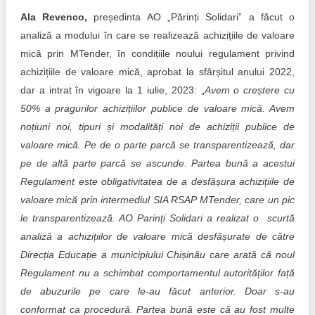
Ala Revenco,
președinta AO „Părinți Solidari” a făcut o
analiză a modului în care se realizează achizițiile de valoare
mică prin MTender, în condițiile noului regulament privind
achizițiile de valoare mică, aprobat la sfârșitul anului 2022,
dar a intrat în vigoare la 1 iulie, 2023: „
Avem o creștere cu
50% a pragurilor achizițiilor publice de valoare mică. Avem
noțiuni noi, tipuri și modalități noi de achiziții publice de
valoare mică. Pe de o parte parcă se transparentizează, dar
pe de altă parte parcă se ascunde. Partea bună a acestui
Regulament este obligativitatea de a desfășura achizițiile de
valoare mică prin intermediul SIA RSAP MTender, care un pic
le transparentizează. AO Parinți Solidari a realizat o scurtă
analiză a achizițiilor de valoare mică desfășurate de către
Direcția Educație a municipiului Chișinău care arată că noul
Regulament nu a schimbat comportamentul autorităților față
de abuzurile pe care le-au făcut anterior. Doar s-au
conformat ca procedură. Partea bună este că au fost multe