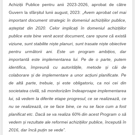
Achiziții Publice pentru anii 2023-2026, aprobat de către
Guvern la sfârșitul lunii august, 2023: „
Avem aprobat cel mai
important document strategic în domeniul achizițiilor publice,
așteptat din 2020. Celor implicați în domeniul achizițiilor
publice este bine venit acest document, care spune că există
viziune, sunt stabilite niște planuri, sunt trasate niște obiective
pentru următorii ani. Este un program ambițios, dar
importantă este implementarea lui. Pe de o parte, putem
identifica, împreună cu autoritățile, metode și căi de
colaborare și de implementare a unor acțiuni planificate. Pe
de altă parte, trebuie, și este obligatoriu, ca noi cei din
societatea civilă, să monitorizăm îndeaproape implementarea
lui, să vedem la diferite etape progresul, ce se realizează, ce
nu se realizează, ce se face bine, ce nu se face cum a fost
planificat etc
.
Dacă se va realiza 60% din acest Program o să
vedem și rezultate ale reformei achizițiilor publice, începută în
2016, dar încă puțin se vede”.