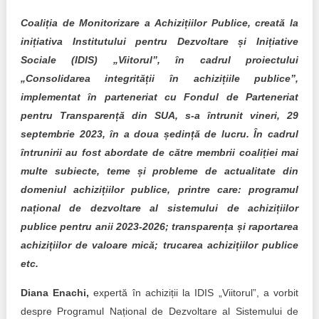
Transparency of state – owned enterprises
Coaliția de Monitorizare a Achizițiilor Publice, creată la
The best and the worst local policies in Moldova
inițiativa Institutului pentru Dezvoltare și Inițiative
Sociale (IDIS) „Viitorul”, în cadrul proiectului
Democracy, independence and transparency of key
„Consolidarea integrității în achizițiile publice”,
public institutions in Moldova
implementat în parteneriat cu Fondul de Parteneriat
Integrity of public procurement in Moldova
pentru Transparență din SUA, s-a întrunit vineri, 29
septembrie 2023, în a doua ședință de lucru. În cadrul
Public procurement
întrunirii au fost abordate de către membrii coaliției mai
multe subiecte, teme și probleme de actualitate din
domeniul achizițiilor publice, printre care: programul
național de dezvoltare al sistemului de achizițiilor
publice pentru anii 2023-2026; transparența și raportarea
achizițiilor de valoare mică; trucarea achizițiilor publice
etc.
Diana Enachi,
expertă în achiziții la IDIS „Viitorul”, a vorbit
despre Programul Național de Dezvoltare al Sistemului de