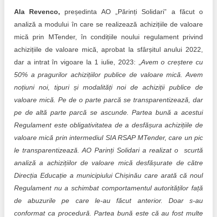
Ala Revenco,
președinta AO „Părinți Solidari” a făcut o
analiză a modului în care se realizează achizițiile de valoare
mică prin MTender, în condițiile noului regulament privind
achizițiile de valoare mică, aprobat la sfârșitul anului 2022,
dar a intrat în vigoare la 1 iulie, 2023: „
Avem o creștere cu
50% a pragurilor achizițiilor publice de valoare mică. Avem
noțiuni noi, tipuri și modalități noi de achiziții publice de
valoare mică. Pe de o parte parcă se transparentizează, dar
pe de altă parte parcă se ascunde. Partea bună a acestui
Regulament este obligativitatea de a desfășura achizițiile de
valoare mică prin intermediul SIA RSAP MTender, care un pic
le transparentizează. AO Parinți Solidari a realizat o scurtă
analiză a achizițiilor de valoare mică desfășurate de către
Direcția Educație a municipiului Chișinău care arată că noul
Regulament nu a schimbat comportamentul autorităților față
de abuzurile pe care le-au făcut anterior. Doar s-au
conformat ca procedură. Partea bună este că au fost multe