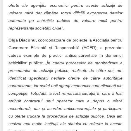
oferte ale agenților economici pentru aceste achiziții de
valoare mică dar rămâne totuși dificilă extragerea datelor
automate pe achizițiile publice de valoare mică pentru
reprezentanții societății civile”.
Olga Diaconu,
coordonatoare de proiecte la Asociația pentru
Guvernare Eficientă și Responsabilă (AGER), a prezentat
câteva exemple de practici anticoncurențiale în domeniul
achizițiilor publice: „
În cadrul proceselor de monitorizare a
procedurilor de achiziții publice, realizate de către noi, am
identificat specificații neclare oferite de către autoritățile
contractante, iar astfel unii agenți economici sunt eliminați din
competiție. Totodată, a fost remarcată situația în care a fost
atribuit contractul unui operator care a depus o oferă
neconformă, dar și acorduri anticoncurențiale și participare
cu oferte trucate la procedurile de achiziții publice. Deși am
sesizat mai multe instituții ale statului cu referire la aceste