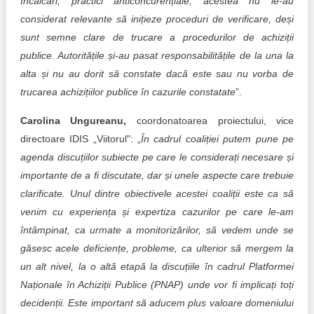
încălcări, practici anticoncurențiale, acestea nu le-au
considerat relevante să inițieze proceduri de verificare, deși
sunt semne clare de trucare a procedurilor de achiziții
publice. Autoritățile și-au pasat responsabilitățile de la una la
alta și nu au dorit să constate dacă este sau nu vorba de
trucarea achizițiilor publice în cazurile constatate
”.
Carolina Ungureanu,
coordonatoarea proiectului, vice
directoare IDIS „Viitorul": „
În cadrul coaliției putem pune pe
agenda discuțiilor subiecte pe care le considerați necesare și
importante de a fi discutate, dar și unele aspecte care trebuie
clarificate. Unul dintre obiectivele acestei coaliții este ca să
venim cu experiența și expertiza cazurilor pe care le-am
întâmpinat, ca urmate a monitorizărilor, să vedem unde se
găsesc acele deficiențe, probleme, ca ulterior să mergem la
un alt nivel, la o altă etapă la discuțiile în cadrul Platformei
Naționale în Achiziții Publice (PNAP) unde vor fi implicați toți
decidenții. Este important să aducem plus valoare domeniului