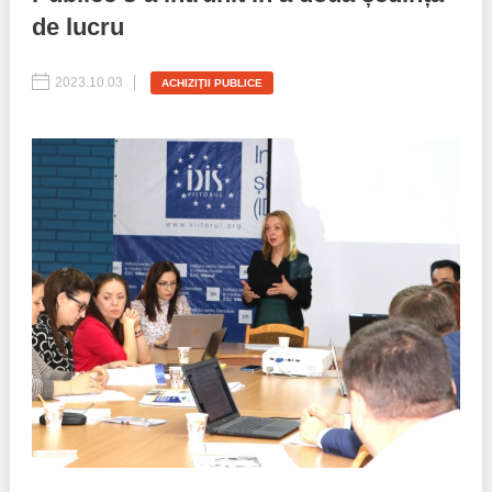
de lucru
Best parctices
Reports
2023.10.03
ACHIZIŢII PUBLICE
Governance transparency
Projects in progres
Sociometric Laboratory
Implemented projects
People Watch
Procedures manual
National Business Agenda
Notes & positions
Democratic process
Institutional Charter IDIS
15 minutes of economic realism
Announcements
Hybrid power
IDIS International Advisory Board
EU-STRAT bulletin