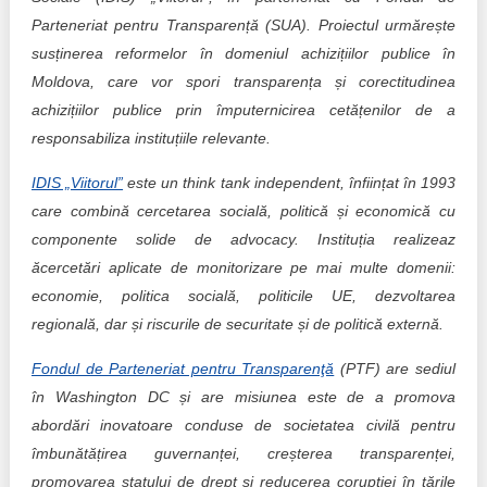
Parteneriat pentru Transparență (SUA). Proiectul urmărește
susținerea reformelor în domeniul achizițiilor publice în
Moldova, care vor spori transparența și corectitudinea
achizițiilor publice prin împuternicirea cetățenilor de a
responsabiliza instituțiile relevante.
IDIS „Viitorul”
este un think tank independent, înființat în 1993
care combină cercetarea socială, politică și economică cu
componente solide de advocacy. Instituția realizeaz
ăcercetări aplicate de monitorizare pe mai multe domenii:
economie, politica socială, politicile UE, dezvoltarea
regională, dar și riscurile de securitate și de politică externă.
Fondul de Parteneriat pentru Transparenţă
(PTF) are sediul
în Washington DC și are misiunea este de a promova
abordări inovatoare conduse de societatea civilă pentru
îmbunătățirea guvernanței, creșterea transparenței,
promovarea statului de drept și reducerea corupției în țările