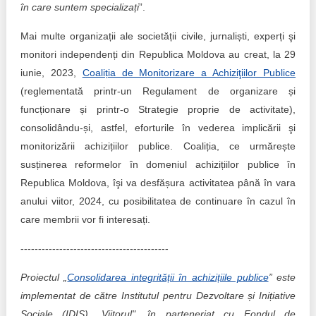
în care suntem specializați
”.
Mai multe organizații ale societății civile, jurnaliști, experți şi
monitori independenți din Republica Moldova au creat, la 29
iunie, 2023,
Coaliția de Monitorizare a Achiziţiilor Publice
(reglementată printr-un Regulament de organizare și
funcționare și printr-o Strategie proprie de activitate),
consolidându-și, astfel, eforturile în vederea implicării şi
monitorizării achizițiilor publice. Coaliția, ce urmărește
susținerea reformelor în domeniul achizițiilor publice în
Republica Moldova, îşi va desfășura activitatea până în vara
anului viitor, 2024, cu posibilitatea de continuare în cazul în
care membrii vor fi interesați.
------------------------------------------
Proiectul „
Consolidarea integrității în achizițiile publice
” este
implementat de către Institutul pentru Dezvoltare și Inițiative
Sociale (IDIS) „Viitorul", în parteneriat cu Fondul de