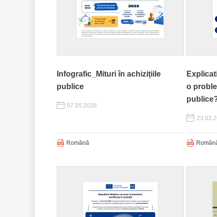
Infografic_Mituri în achizițiile
Explicat
publice
o proble
publice
07.05.2026
23.03.
Română
Român