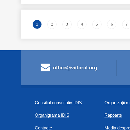
Pages
1
2
3
4
5
6
7
office@viitorul.org
Consiliul consultativ IDIS
Organizaţii
Organigrama IDIS
Rapoarte
Contacte
Media despre