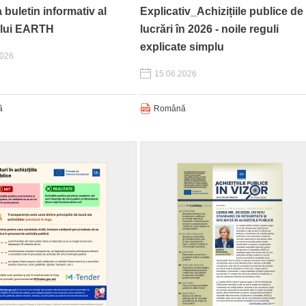
a buletin informativ al
Explicativ_Achizițiile publice de
ului EARTH
lucrări în 2026 - noile reguli
explicate simplu
2026
15.06.2026
ă
Română