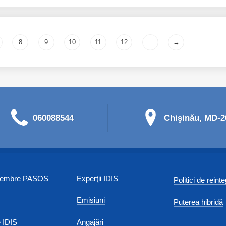
8
9
10
11
12
…
→
060088544
Chişinău, MD-20
 membre PASOS
Experţii IDIS
Politici de reint
Emisiuni
Puterea hibridă
 IDIS
Angajări