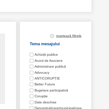
resetează filtrele
Tema mesajului
Achiziții publice
Acord de Asociere
Administrare publică
Advocacy
ANTICORUPȚIE
Better Future
Bugetare participativă
Corupție
Date deschise
Descentralizare/municipalizare