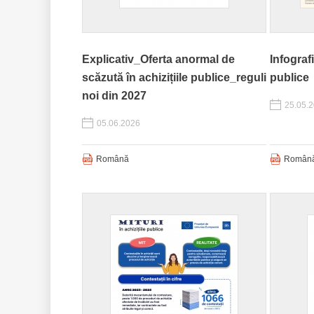
Explicativ_Oferta anormal de
Infografi
scăzută în achizițiile publice_reguli
publice
noi din 2027
25.05.
05.06.2026
Română
Român