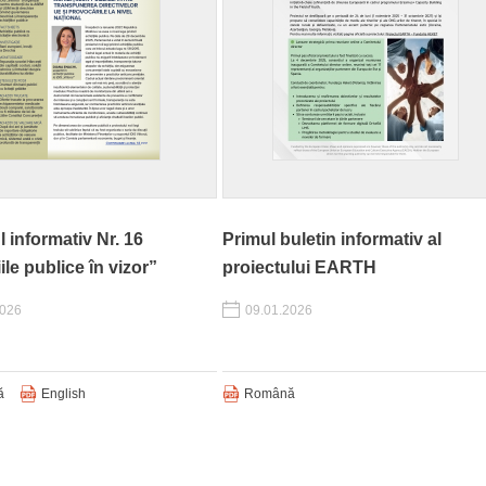
l informativ Nr. 16
Primul buletin informativ al
ile publice în vizor”
proiectului EARTH
2026
09.01.2026
ă
English
Română