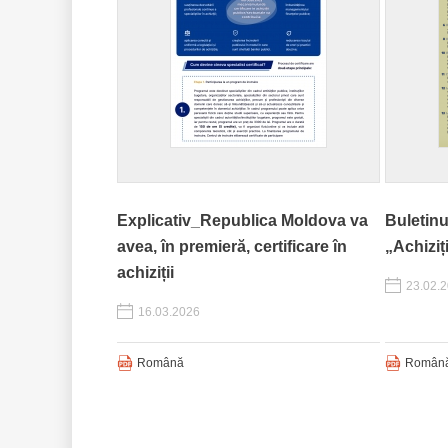
Explicativ_Republica Moldova va
Buletinu
avea, în premieră, certificare în
„Achiziți
achiziții
23.02.
16.03.2026
Română
Român