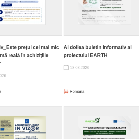
iv_Este prețul cel mai mic
Al doilea buletin informativ al
mă reală în achizițiile
proiectului EARTH
?
18.03.2026
2026
ă
Română