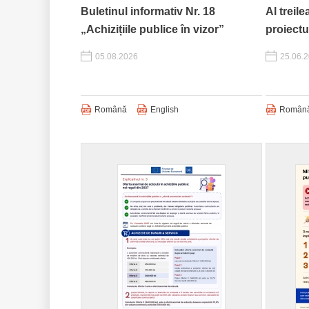
Buletinul informativ Nr. 18
Al treile
„Achizițiile publice în vizor”
proiect
05.08.2026
25.06.
Română
English
Român