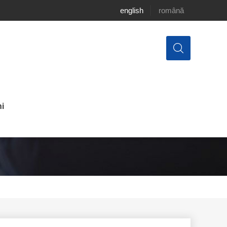
english
română
i