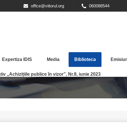
office@viitorul.org
060088544
Expertiza IDIS
Media
Biblioteca
Emisiun
iv „Achizițiile publice în vizor”, Nr.8, iunie 2023