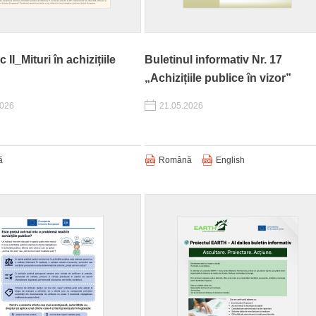
c II_Mituri în achizițiile
Buletinul informativ Nr. 17
„Achizițiile publice în vizor”
2026
21.05.2026
ă
Română
English