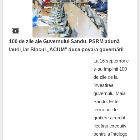
Politici regionale
Rapoarte
Bunele practici
Inițiative în derulare
Laborator sociometric
100 de zile ale Guvernului Sandu. PSRM adună
Inițiative desfășurate
laurii, iar Blocul „ACUM” duce povara guvernării
Transparența guvernării locale
Manual de proceduri
La 16 septembrie
People Watch
s-au împlinit 100
Note & poziții​
de zile de la
Proces democratic
învestirea
Organigrama IDIS
guvernului Maia
Agenda Națională de Business
Anunțuri
Sandu. Este
termenul de
Puterea hibridă
Consiliul consulativ internațional IDIS
grațiere acordat
fiecărui executiv
15 minute de realism economic
pentru a înțelege