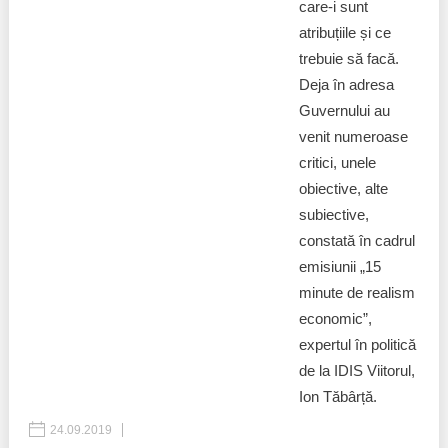
Trend Hunter
care-i sunt
atribuțiile și ce
Buletin EU-STRAT
trebuie să facă.
Deja în adresa
Aplică la BUNELE PRACTICI
Guvernului au
venit numeroase
Transparența întreprinderilor de stat
critici, unele
Cele mai bune și cele mai proaste politici locale din
obiective, alte
Moldova
subiective,
constată în cadrul
Democrația, independența și transparența instituțiilor
emisiunii „15
publice-cheie din Moldova
minute de realism
Achiziții publice
economic”,
expertul în politică
Achizițiile publice în vizorul societății civile
de la IDIS Viitorul,
Ion Tăbârță.
24.09.2019
POLITIC