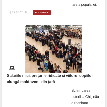
tare a populației.
29.08.2019
ECONOMIE
Salariile mici, prețurile ridicate și viitorul copiilor
alungă moldovenii din țară
Schimbarea
puterii la Chișinău
a reanimat