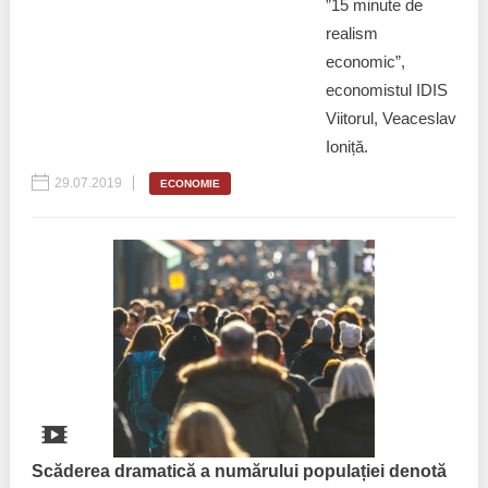
”15 minute de
realism
economic”,
economistul IDIS
Viitorul, Veaceslav
Ioniță.
29.07.2019
ECONOMIE
Scăderea dramatică a numărului populației denotă