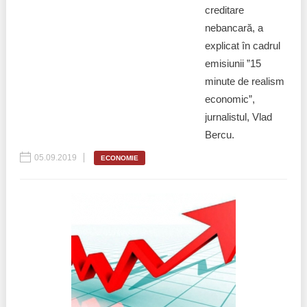
creditare
nebancară, a
explicat în cadrul
emisiunii ”15
minute de realism
economic”,
jurnalistul, Vlad
Bercu.
05.09.2019
ECONOMIE