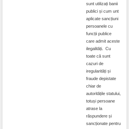
sunt utilizați banii
publici și cum unt
aplicate sancțiuni
persoanele cu
funcții publice
care admit aceste
ilegalități. Cu
toate că sunt
cazuri de
iregularități și
fraude depistate
chiar de
autoritățile statului,
totuși persoane
atrase la
răspundere și
sancționate pentru