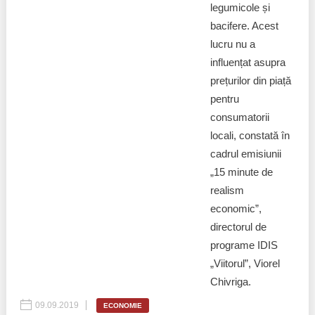
legumicole și
bacifere. Acest
lucru nu a
influențat asupra
prețurilor din piață
pentru
consumatorii
locali, constată în
cadrul emisiunii
„15 minute de
realism
economic”,
directorul de
programe IDIS
„Viitorul”, Viorel
Chivriga.
09.09.2019
ECONOMIE