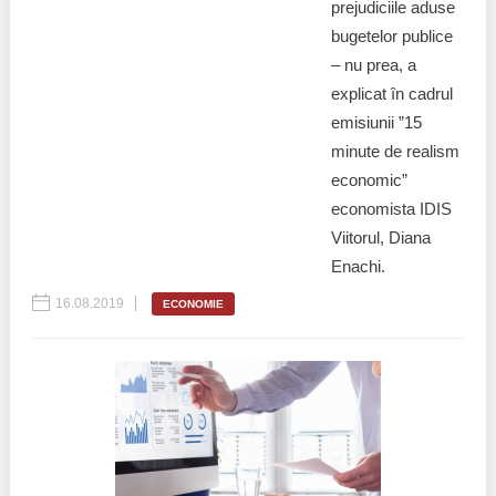
prejudiciile aduse
bugetelor publice
– nu prea, a
explicat în cadrul
emisiunii ”15
minute de realism
economic”
economista IDIS
Viitorul, Diana
Enachi.
16.08.2019
ECONOMIE