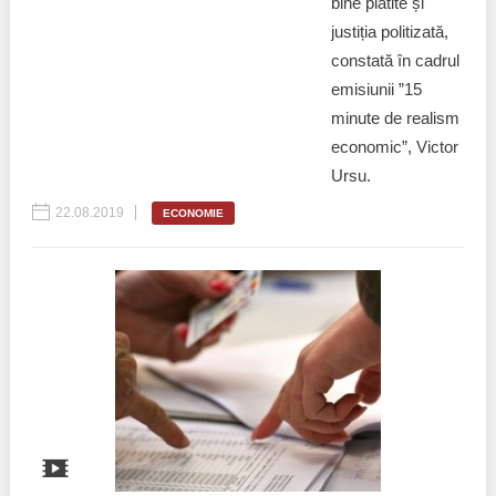
bine plătite și
justiția politizată,
constată în cadrul
emisiunii ”15
minute de realism
economic”, Victor
Ursu.
22.08.2019
ECONOMIE