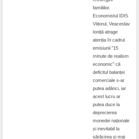
familiilor.
Economistul IDIS
Viitorul, Veaceslav
Ioniță atrage
atenția în cadrul
emisiunii ”15
minute de realism
economic” că
deficitul balanței
comerciale s-ar
putea adânci, iar
acest lucru ar
putea duce la
deprecierea
monedei naționale
și inevitabil la
sărăcirea și mai