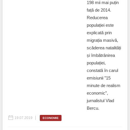
198 mii mai puțin
față de 2014.
Reducerea
populației este
explicată prin
migrația masivă,
scăderea natalități
și îmbătrânirea
populației,
constată în carul
emisiunii ”15
minute de realism
economic”,
jurnalistul Vlad
Bercu.
19.07.2019
ECONOMIE