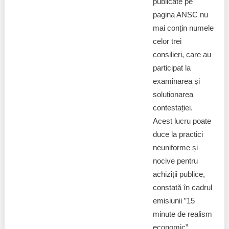
publicate pe
pagina ANSC nu
mai conțin numele
celor trei
consilieri, care au
participat la
examinarea și
soluționarea
contestației.
Acest lucru poate
duce la practici
neuniforme și
nocive pentru
achiziții publice,
constată în cadrul
emisiunii ”15
minute de realism
economic”,