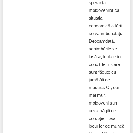
speranța
moldovenilor că
situația
economică a țării
se va îmbunătăți.
Deocamdată,
schimbările se
lasă așteptate în
condițiile în care
sunt făcute cu
jumătăți de
măsură. Or, cei
mai mulți
moldoveni sun
dezamăgiți de
corupție, lipsa
locurilor de muncă