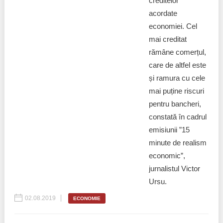
creditelor
acordate
economiei. Cel
mai creditat
rămâne comerțul,
care de altfel este
și ramura cu cele
mai puține riscuri
pentru bancheri,
constată în cadrul
emisiunii ”15
minute de realism
economic”,
jurnalistul Victor
Ursu.
02.08.2019
ECONOMIE