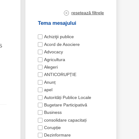
resetează filtrele
Tema mesajului
Achiziţii publice
Acord de Asociere
BS
Advocacy
Agricultura
Alegeri
ANTICORUPȚIE
Anunț
apel
Autorități Publice Locale
Bugetare Participativă
Business
consolidare capacitați
Corupție
Dezinformare