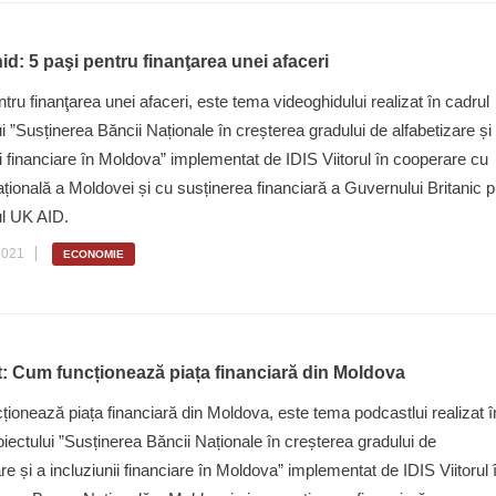
d: 5 paşi pentru finanţarea unei afaceri
ntru finanţarea unei afaceri, este tema videoghidului realizat în cadrul
ui ”Susținerea Băncii Naționale în creșterea gradului de alfabetizare și
ii financiare în Moldova” implementat de IDIS Viitorul în cooperare cu
ională a Moldovei și cu susținerea financiară a Guvernului Britanic p
l UK AID.
2021
ECONOMIE
: Cum funcționează piața financiară din Moldova
ionează piața financiară din Moldova, este tema podcastlui realizat î
oiectului ”Susținerea Băncii Naționale în creșterea gradului de
are și a incluziunii financiare în Moldova” implementat de IDIS Viitorul 