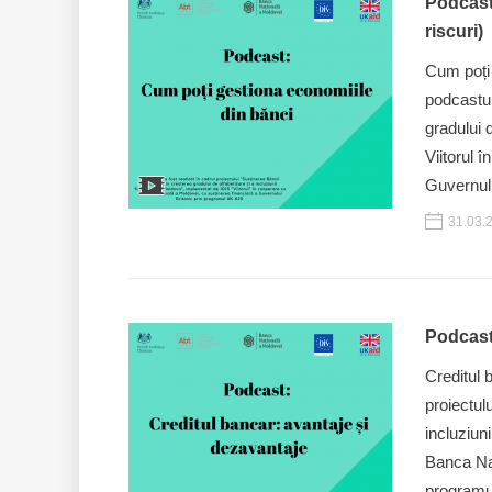
Podcast:
riscuri)
Cum poți 
podcastul
gradului 
Viitorul 
Guvernulu
31.03.
Podcast:
Creditul 
proiectul
incluziun
Banca Naț
programu