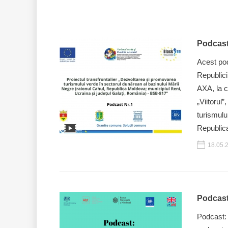
Podcast
Acest pod
Republici
AXA, la c
„Viitorul
turismulu
Republica
18.05.
Podcast
Podcast: 