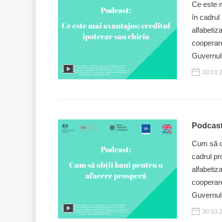
Ce este m
în cadrul
alfabetiz
cooperare
Guvernulu
30.03.
Podcast
Cum să ob
cadrul pr
alfabetiz
cooperare
Guvernul
30.03.