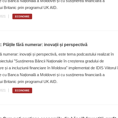
 cu Banca Națională a Moldovei și cu susținerea financiară a
i Britanic prin programul UK AID.
2021
ECONOMIE
 Plățile fără numerar: inovații și perspectivă
ără numerar: inovații și perspectivă, este tema podcastului realizat în
oiectului ”Susținerea Băncii Naționale în creșterea gradului de
are și a incluziunii financiare în Moldova” implementat de IDIS Viitorul 
 cu Banca Națională a Moldovei și cu susținerea financiară a
i Britanic prin programul UK AID.
2021
ECONOMIE