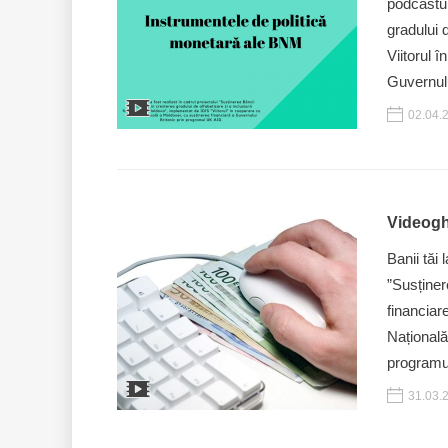
podcastul
gradului 
Viitorul 
Guvernulu
02.04.
Videoghi
Banii tăi 
”Susținer
financiar
Națională
program
31.03.