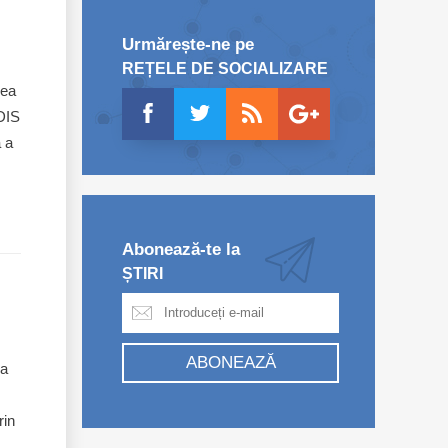
Urmărește-ne pe
REȚELE DE SOCIALIZARE
rea
IDIS
ă a
Abonează-te la
ȘTIRI
ABONEAZĂ
 a
rin