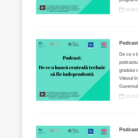
31.03.
Podcast
De ce o b
podcastul
gradului 
Viitorul 
Guvernulu
31.03.
Podcast: