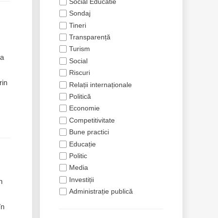
Social Educatie
Sondaj
Tineri
Transparență
Turism
 a
Social
Riscuri
rin
Relații internaționale
Politică
Economie
Competitivitate
Bune practici
Educație
Politic
Media
Investiții
n
Administrație publică
în