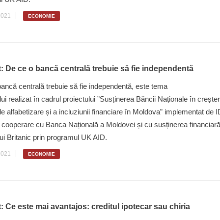
2021
ECONOMIE
: De ce o bancă centrală trebuie să fie independentă
ancă centrală trebuie să fie independentă, este tema
ui realizat în cadrul proiectului ”Susținerea Băncii Naționale în crește
de alfabetizare și a incluziunii financiare în Moldova” implementat de 
în cooperare cu Banca Națională a Moldovei și cu susținerea financiar
i Britanic prin programul UK AID.
2021
ECONOMIE
 Ce este mai avantajos: creditul ipotecar sau chiria