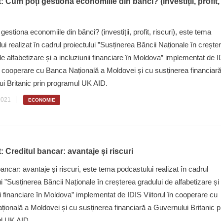
 Cum poți gestiona economiile din bănci? (investiții, profit,
gestiona economiile din bănci? (investiții, profit, riscuri), este tema
ui realizat în cadrul proiectului ”Susținerea Băncii Naționale în crește
de alfabetizare și a incluziunii financiare în Moldova” implementat de 
în cooperare cu Banca Națională a Moldovei și cu susținerea financiar
i Britanic prin programul UK AID.
2021
ECONOMIE
 Creditul bancar: avantaje și riscuri
bancar: avantaje și riscuri, este tema podcastului realizat în cadrul
ui ”Susținerea Băncii Naționale în creșterea gradului de alfabetizare și
ii financiare în Moldova” implementat de IDIS Viitorul în cooperare cu
ională a Moldovei și cu susținerea financiară a Guvernului Britanic p
l UK AID.