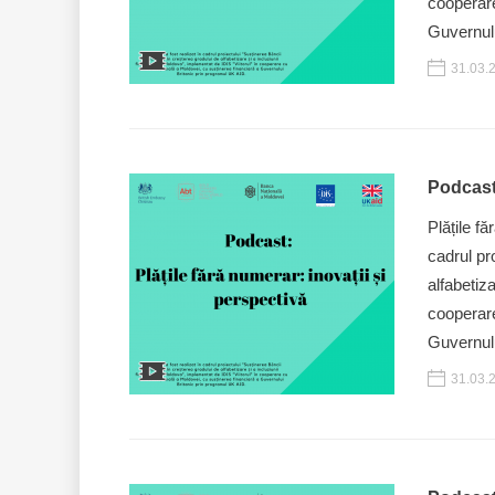
cooperare
Guvernulu
31.03.
Podcast:
Plățile f
cadrul pr
alfabetiz
cooperare
Guvernulu
31.03.