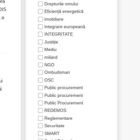
rea
Drepturile omului
IDIS
Eficiență energetică
ă a
imobiliare
Integrare europeană
INTEGRITATE
Justiție
Mediu
miliard
NGO
Ombudsman
OSC
ui
Public procurement
i
Public procurement
Public Procurement
REDEMOS
Reglementare
Securitate
SMART