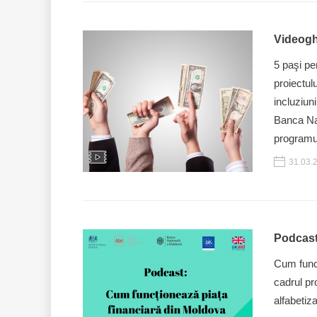
Videoghi
5 paşi pe
proiectul
incluziun
Banca Naț
programu
31.03.
Podcast
Cum funcț
cadrul pr
alfabetiz