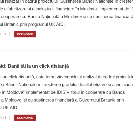
ui realizat în cadrul proiectului ”Susținerea Băncii Naționale în crește
de alfabetizare și a incluziunii financiare în Moldova” implementat de 
în cooperare cu Banca Națională a Moldovei și cu susținerea financiar
i Britanic prin programul UK AID.
2021
ECONOMIE
d: Banii tăi la un click distanţă
la un click distanţă, este tema videoghidului realizat în cadrul proiectul
ea Băncii Naționale în creșterea gradului de alfabetizare și a incluziuni
e în Moldova” implementat de IDIS Viitorul în cooperare cu Banca
 a Moldovei și cu susținerea financiară a Guvernului Britanic prin
ul UK AID.
2021
ECONOMIE