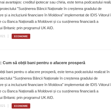
ai avantajos: creditul ipotecar sau chiria, este tema podcastului reali
 proiectului ”Susținerea Băncii Naționale în creșterea gradului de
are și a incluziunii financiare în Moldova” implementat de IDIS Viitorul 
 cu Banca Națională a Moldovei și cu susținerea financiară a
i Britanic prin programul UK AID.
2021
ECONOMIE
: Cum să obții bani pentru o afacere prosperă
ții bani pentru o afacere prosperă, este tema podcastului realizat în
oiectului ”Susținerea Băncii Naționale în creșterea gradului de
are și a incluziunii financiare în Moldova” implementat de IDIS Viitorul 
 cu Banca Națională a Moldovei și cu susținerea financiară a
ui Britanic prin programul UK AID.
2021
ECONOMIE