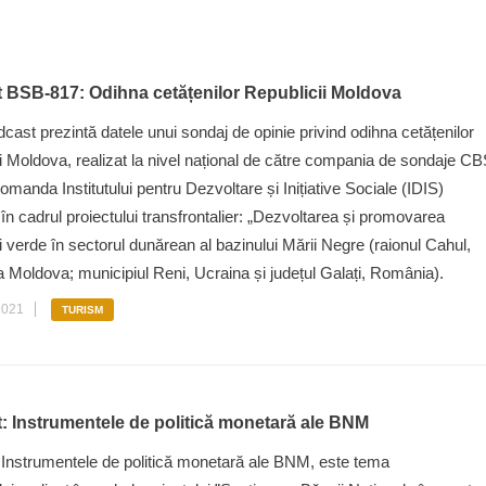
 BSB-817: Odihna cetățenilor Republicii Moldova
cast prezintă datele unui sondaj de opinie privind odihna cetățenilor
i Moldova, realizat la nivel național de către compania de sondaje C
omanda Institutului pentru Dezvoltare și Inițiative Sociale (IDIS)
”, în cadrul proiectului transfrontalier: „Dezvoltarea și promovarea
i verde în sectorul dunărean al bazinului Mării Negre (raionul Cahul,
 Moldova; municipiul Reni, Ucraina și județul Galați, România).
2021
TURISM
: Instrumentele de politică monetară ale BNM
Instrumentele de politică monetară ale BNM, este tema