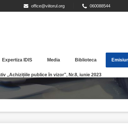
office@viitorul.org
060088544
Expertiza IDIS
Media
Biblioteca
Emisiun
iv „Achizițiile publice în vizor”, Nr.8, iunie 2023