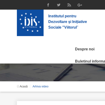
Institutul pentru
Dezvoltare şi Inițiative
Sociale "Viitorul
"
Despre noi
Arhiva Video
Buletinul informat
Acasă
Arhiva video