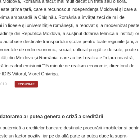
 Moldova, România a făcut mai mult decât un frate sau o soră.
ste prima țară, care a recunoscut independența Moldovei și care a
prima ambasadă la Chișinău. România a învățat zeci de mii de
 în liceele și universitățile românești, a renovat și a modernizat pest
ădinițe din Republica Moldova, a susținut dotarea tehnică a instituțiilo
u autobuse destinate transportului școlar pentru toate regiunile țării, a
proiectele de ordin economic, social, cultural pregătite de sute, poate 
tități din Moldova și România, care au fost realizate în țara noastră,
ă în cadrul emisiunii ”15 minute de realism economic, directorul de
IDIS Viitorul, Viorel Chivriga.
2019
ECONOMIE
atorarea ar putea genera o criză a creditării
 puternică a creditelor bancare destinate procurării imobilelor și pent
te un factor pozitiv, iar pe da altă parte ar putea duce la supra-