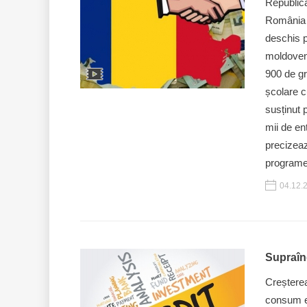
Republica
România e
deschis 
moldoveni
900 de gr
școlare c
susținut 
mii de en
precizeaz
programe 
04.12.
Supraînd
Creșterea
consum es