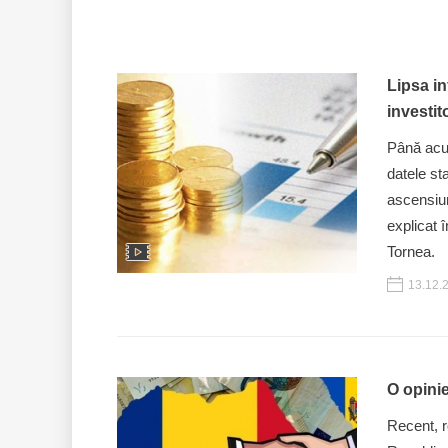
Lipsa in
investit
Până acu
datele st
ascensiu
explicat 
Tornea.
13.12.
O opini
Recent, r