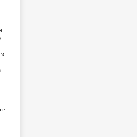
de
o
 –
ent
n
 de