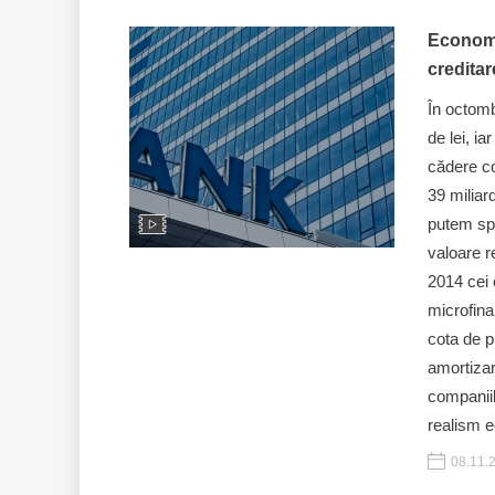
Economi
credita
În octomb
de lei, i
cădere con
39 miliar
putem spu
valoare r
2014 cei 
microfina
cota de p
amortizar
companiil
realism e
08.11.