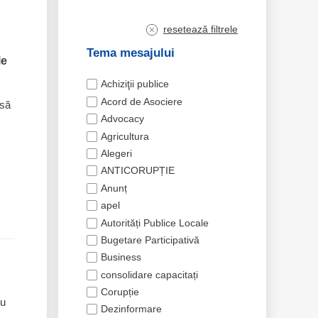
resetează filtrele
Tema mesajului
le
Achiziţii publice
Acord de Asociere
nsă
Advocacy
Agricultura
Alegeri
ANTICORUPȚIE
Anunț
apel
Autorități Publice Locale
Bugetare Participativă
Business
consolidare capacitați
Corupție
ru
Dezinformare