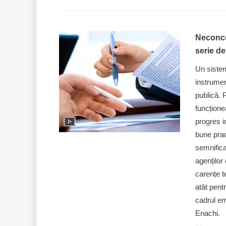
Neconco
serie de
Un sistem
instrumen
publică. 
funcțione
progres im
bune prac
semnifica
agenților 
carențe t
atât pent
cadrul em
Enachi.