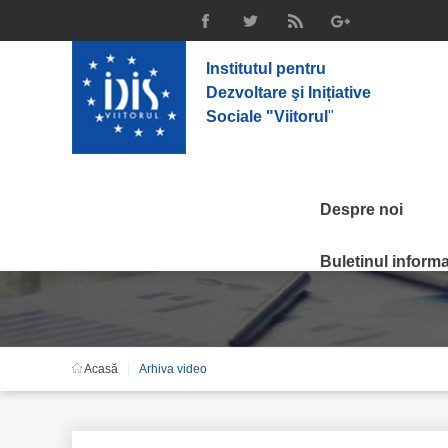
Institutul pentru
Dezvoltare şi Inițiative
Sociale "Viitorul
"
Despre noi
Arhiva Video
Buletinul informat
Acasă
Arhiva video