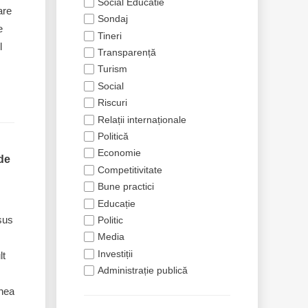
Social Educatie
are
Sondaj
e
Tineri
l
Transparență
Turism
Social
Riscuri
Relații internaționale
Politică
Economie
de
Competitivitate
Bune practici
Educație
sus
Politic
Media
Investiții
lt
Administrație publică
enea