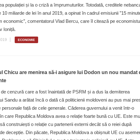
ea populației și la o criză a împrumuturilor. Totodată, creditele nebanc
e 10 miliarde de lei în anul 2019, a opinat în cadrul emisiunii ”15 minut
m economic”, comentatorul Vlad Bercu, care îl citează pe economistu
 Ioniță.
2019
ECONOMIE
l Chicu are menirea să-i asigure lui Dodon un nou mandat 
nte
de cenzură care a fost înaintată de PSRM și a dus la demiterea
i Sandu a arătat încă o dată că politicienii moldoveni au pus mai pre
e personale față de cele generale. Căderea guvernului a venit într-o
în care Republica Moldova avea o relație foarte bună cu UE. Este mu
să construiești o relație cu partenerii externi decât să o reiei după
 de decepție. Din păcate, Republica Moldova a obișnuit UE cu asem