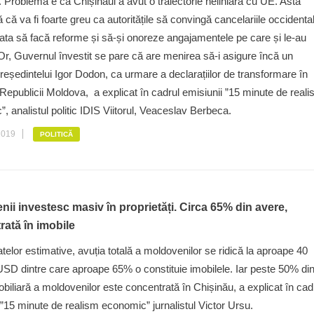
ii. Problema e că Chișinăul a avut o traiectorie neliniară cu UE. Asta
că va fi foarte greu ca autoritățile să convingă cancelariile occidenta
ata să facă reforme și să-și onoreze angajamentele pe care și le-au
r, Guvernul învestit se pare că are menirea să-i asigure încă un
eședintelui Igor Dodon, ca urmare a declarațiilor de transformare în
 Republicii Moldova, a explicat în cadrul emisiunii ”15 minute de real
, analistul politic IDIS Viitorul, Veaceslav Berbeca.
2019
POLITICĂ
ii investesc masiv în proprietăți. Circa 65% din avere,
rată în imobile
datelor estimative, avuția totală a moldovenilor se ridică la aproape 40
USD dintre care aproape 65% o constituie imobilele. Iar peste 50% di
obiliară a moldovenilor este concentrată în Chișinău, a explicat în cad
 ”15 minute de realism economic” jurnalistul Victor Ursu.