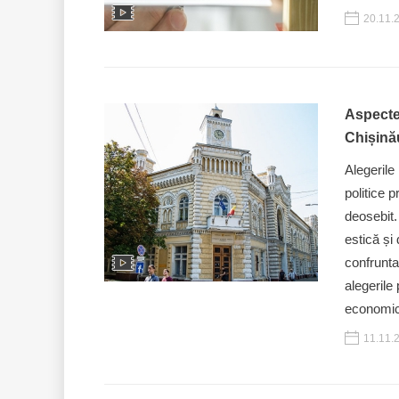
20.11.
Aspectel
Chișină
Alegerile
politice p
deosebit.
estică și
confrunta
alegerile
economic”,
11.11.