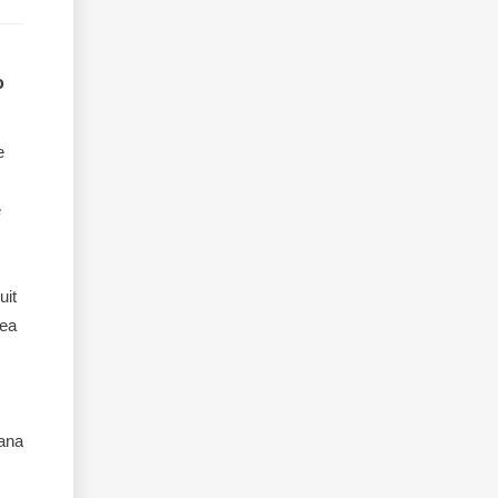
o
e
e
uit
rea
,
iana