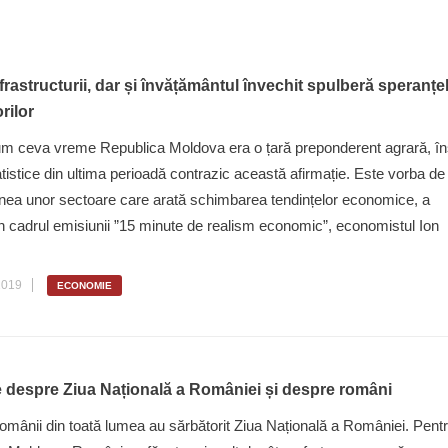
frastructurii, dar și învățământul învechit spulberă speranțe
orilor
m ceva vreme Republica Moldova era o țară preponderent agrară, î
atistice din ultima perioadă contrazic această afirmație. Este vorba de
nea unor sectoare care arată schimbarea tendințelor economice, a
în cadrul emisiunii ”15 minute de realism economic”, economistul Ion
2019
ECONOMIE
e despre Ziua Națională a României și despre români
omânii din toată lumea au sărbătorit Ziua Națională a României. Pent