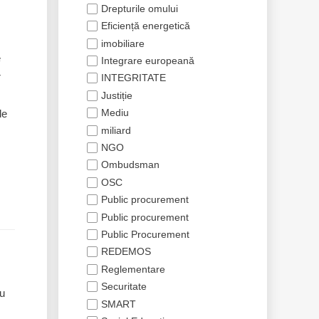
Drepturile omului
Eficiență energetică
imobiliare
e
Integrare europeană
r
INTEGRITATE
Justiție
Mediu
de
miliard
NGO
Ombudsman
OSC
Public procurement
Public procurement
Public Procurement
REDEMOS
Reglementare
Securitate
ru
SMART