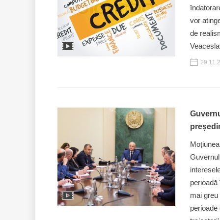
îndatorar
vor ating
de realis
Veaceslav
29.11.
Guvernu
președi
Moțiunea 
Guvernulu
interesel
perioadă 
mai greu 
perioade