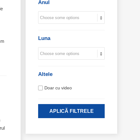
Anul
le
Luna
ism
Altele
Doar cu video
APLICĂ FILTRELE
n
rul