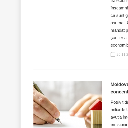
traiector
înseamnă 
că sunt g
asumat. O
mandat pr
șantier a
economic”
26.11.
Moldoven
concent
Potrivit 
miliarde 
avuția im
emisiunii