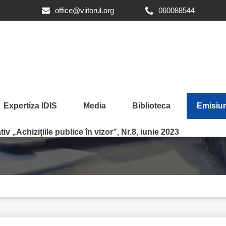
office@viitorul.org
060088544
Expertiza IDIS
Media
Biblioteca
Emisiun
iv „Achizițiile publice în vizor”, Nr.8, iunie 2023