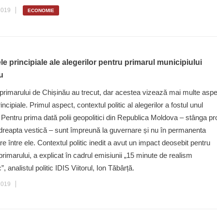
2019
ECONOMIE
e principiale ale alegerilor pentru primarul municipiului
u
 primarului de Chișinău au trecut, dar acestea vizează mai multe asp
rincipiale. Primul aspect, contextul politic al alegerilor a fostul unul
 Pentru prima dată polii geopolitici din Republica Moldova – stânga pr
 dreapta vestică – sunt împreună la guvernare și nu în permanenta
re între ele. Contextul politic inedit a avut un impact deosebit pentru
 primarului, a explicat în cadrul emisiunii „15 minute de realism
 analistul politic IDIS Viitorul, Ion Tăbârță.
2019
POLITIC