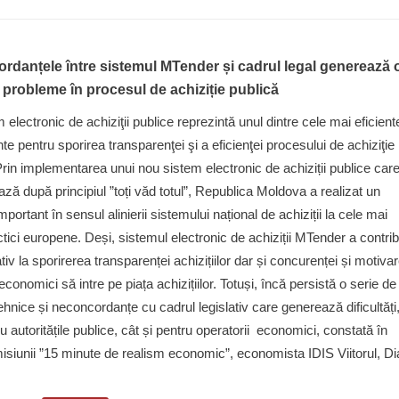
rdanțele între sistemul MTender și cadrul legal generează 
 probleme în procesul de achiziție publică
 electronic de achiziţii publice reprezintă unul dintre cele mai eficient
te pentru sporirea transparenţei şi a eficienţei procesului de achiziţie
Prin implementarea unui nou sistem electronic de achiziții publice car
ază după principiul ”toți văd totul”, Republica Moldova a realizat un
portant în sensul alinierii sistemului național de achiziții la cele mai
tici europene. Deși, sistemul electronic de achiziții MTender a contrib
tiv la sporirerea transparenței achizițiilor dar și concurenței și motiva
economici să intre pe piața achizițiilor. Totuși, încă persistă o serie de
ehnice și neconcordanțe cu cadrul legislativ care generează dificultăți
ru autoritățile publice, cât și pentru operatorii economici, constată în
isiunii ”15 minute de realism economic”, economista IDIS Viitorul, D