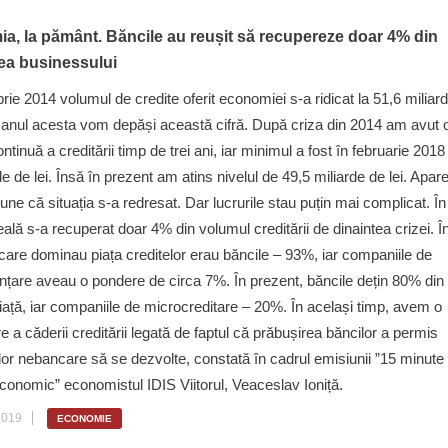
a, la pământ. Băncile au reușit să recupereze doar 4% din
rea businessului
rie 2014 volumul de credite oferit economiei s-a ridicat la 51,6 miliar
ar anul acesta vom depăși această cifră. După criza din 2014 am avut 
tinuă a creditării timp de trei ani, iar minimul a fost în februarie 2018
de de lei. Însă în prezent am atins nivelul de 49,5 miliarde de lei. Apar
ne că situația s-a redresat. Dar lucrurile stau puțin mai complicat. În
eală s-a recuperat doar 4% din volumul creditării de dinaintea crizei. Î
care dominau piața creditelor erau băncile – 93%, iar companiile de
nțare aveau o pondere de circa 7%. În prezent, băncile dețin 80% din
iață, iar companiile de microcreditare – 20%. În același timp, avem o
e a căderii creditării legată de faptul că prăbușirea băncilor a permis
or nebancare să se dezvolte, constată în cadrul emisiunii ”15 minute
conomic” economistul IDIS Viitorul, Veaceslav Ioniță.
2019
ECONOMIE