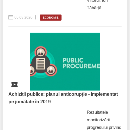
Viitorul, Ion
Tăbârță.
05.03.2020
ECONOMIE
Achiziții publice: planul anticorupție - implementat
pe jumătate în 2019
Rezultatele
monitorizării
progresului privind