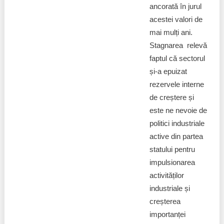
ancorată în jurul
acestei valori de
mai mulți ani.
Stagnarea relevă
faptul că sectorul
și-a epuizat
rezervele interne
de creștere și
este ne nevoie de
politici industriale
active din partea
statului pentru
impulsionarea
activităților
industriale și
creșterea
importanței