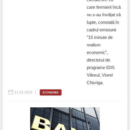
care fermierii încă
nu s-au învățat să
lupte, constată în
cadrul emisiunii
”15 minute de
realism
economic”,
directorul de
programe IDIS
Viitorul, Viorel
Chivriga.
11.02.2020
ECONOMIE