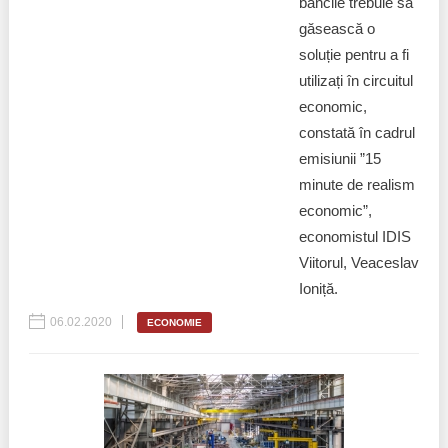
băncile trebuie să
găsească o
soluție pentru a fi
utilizați în circuitul
economic,
constată în cadrul
emisiunii ”15
minute de realism
economic”,
economistul IDIS
Viitorul, Veaceslav
Ioniță.
06.02.2020
ECONOMIE