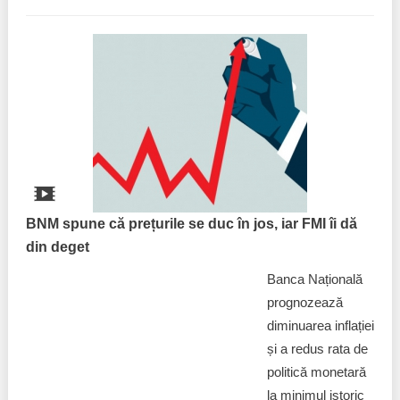
BNM spune că prețurile se duc în jos, iar FMI îi dă
din deget
Banca Națională
prognozează
diminuarea inflației
și a redus rata de
politică monetară
la minimul istoric