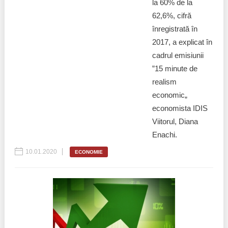
la 60% de la
62,6%, cifră
înregistrată în
2017, a explicat în
cadrul emisiunii
”15 minute de
realism
economic„
economista IDIS
Viitorul, Diana
Enachi.
10.01.2020
ECONOMIE