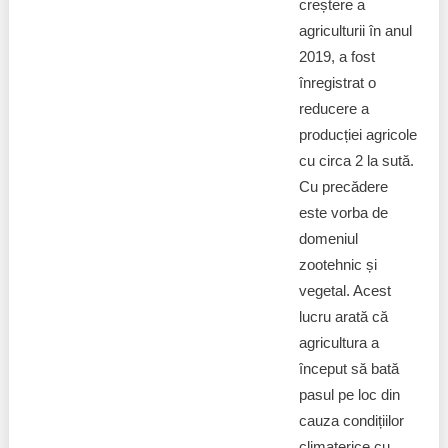
creștere a
agriculturii în anul
2019, a fost
înregistrat o
reducere a
producției agricole
cu circa 2 la sută.
Cu precădere
este vorba de
domeniul
zootehnic și
vegetal. Acest
lucru arată că
agricultura a
început să bată
pasul pe loc din
cauza condițiilor
climaterice cu