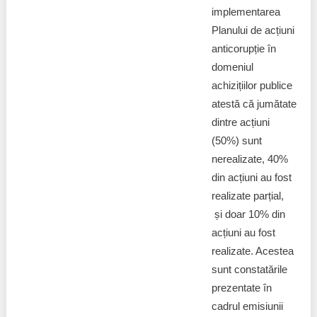
implementarea
Planului de acțiuni
anticorupție în
domeniul
achizițiilor publice
atestă că jumătate
dintre acțiuni
(50%) sunt
nerealizate, 40%
din acțiuni au fost
realizate parțial,
și doar 10% din
acțiuni au fost
realizate. Acestea
sunt constatările
prezentate în
cadrul emisiunii