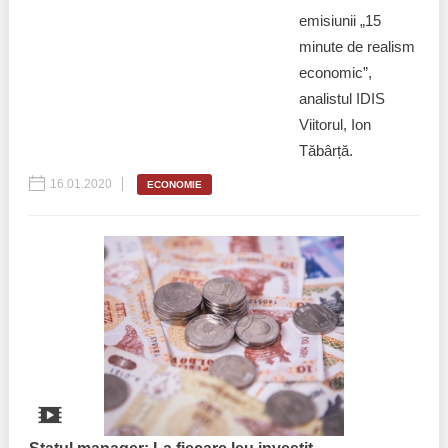
emisiunii „15
minute de realism
economic”,
analistul IDIS
Viitorul, Ion
Tăbârță.
16.01.2020
ECONOMIE