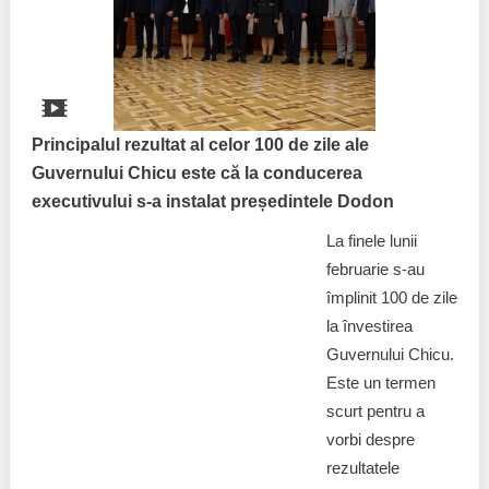
Politici regionale
Rapoarte
Bunele practici
Inițiative în derulare
Laborator sociometric
Principalul rezultat al celor 100 de zile ale
Inițiative desfășurate
Guvernului Chicu este că la conducerea
Transparența guvernării locale
Manual de proceduri
executivului s-a instalat președintele Dodon
People Watch
La finele lunii
Note & poziții​
februarie s-au
Proces democratic
împlinit 100 de zile
Organigrama IDIS
la învestirea
Agenda Națională de Business
Anunțuri
Guvernului Chicu.
Este un termen
Puterea hibridă
Consiliul consulativ internațional IDIS
scurt pentru a
vorbi despre
15 minute de realism economic
rezultatele