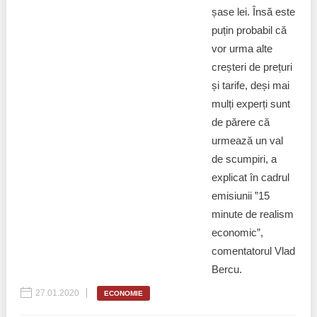
șase lei. Însă este
puțin probabil că
vor urma alte
creșteri de prețuri
și tarife, deși mai
mulți experți sunt
de părere că
urmează un val
de scumpiri, a
explicat în cadrul
emisiunii ”15
minute de realism
economic”,
comentatorul Vlad
Bercu.
27.01.2020
ECONOMIE