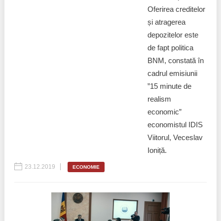
Oferirea creditelor
și atragerea
depozitelor este
de fapt politica
BNM, constată în
cadrul emisiunii
”15 minute de
realism
economic”
economistul IDIS
Viitorul, Veceslav
Ioniță.
23.12.2019
ECONOMIE