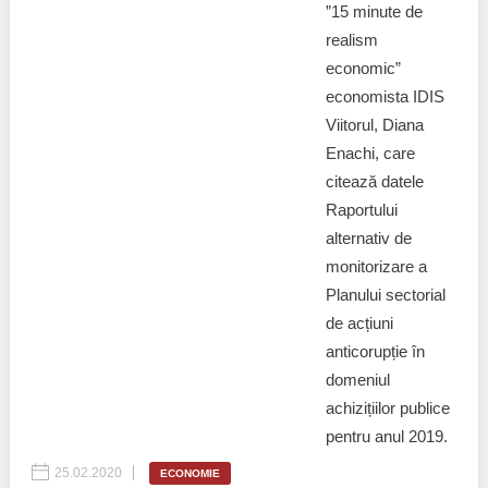
”15 minute de
realism
economic”
economista IDIS
Viitorul, Diana
Enachi, care
citează datele
Raportului
alternativ de
monitorizare a
Planului sectorial
de acțiuni
anticorupție în
domeniul
achizițiilor publice
pentru anul 2019.
25.02.2020
ECONOMIE