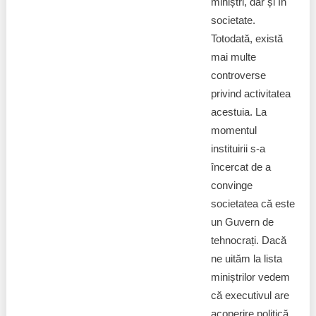
miniștri, dar și în
societate.
Totodată, există
mai multe
controverse
privind activitatea
acestuia. La
momentul
instituirii s-a
încercat de a
convinge
societatea că este
un Guvern de
tehnocrați. Dacă
ne uităm la lista
miniștrilor vedem
că executivul are
acoperire politică,