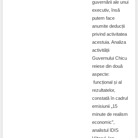
Trend Hunter
guvernării ale unui
executiv, însă
Buletin EU-STRAT
putem face
anumite deducții
Aplică la BUNELE PRACTICI
privind activitatea
acestuia. Analiza
Transparența întreprinderilor de stat
activității
Cele mai bune și cele mai proaste politici locale din
Guvernului Chicu
Moldova
reiese din două
aspecte:
Democrația, independența și transparența instituțiilor
funcțional și al
publice-cheie din Moldova
rezultatelor,
Achiziții publice
constată în cadrul
emisiunii „15
Achizițiile publice în vizorul societății civile
minute de realism
economic”,
analistul IDIS