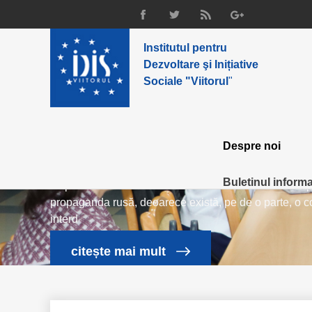
Institutul pentru
Dezvoltare şi Inițiative
Sociale "Viitorul
"
Studiu: O parte dintre t
Despre noi
intenționat și manipulea
Buletinul informat
Republica Moldova este în continuare un teren fertil 
propaganda rusă, deoarece există, pe de o parte, o 
interd
citește mai mult