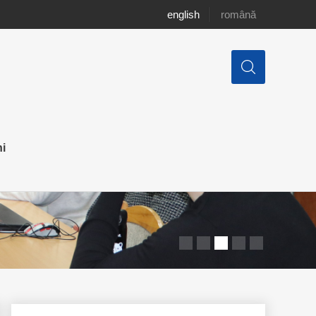
english
română
zinformează în mod
i
ter