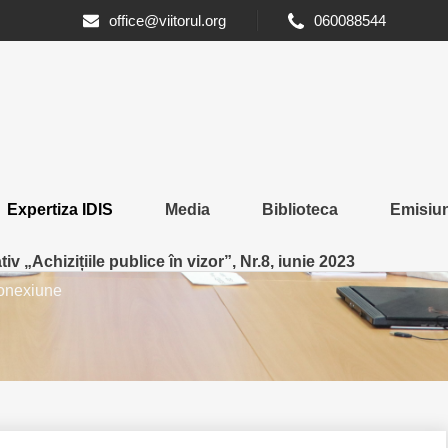
office@viitorul.org
060088544
eleviziunile moldovenești de
Expertiza IDIS
Media
Biblioteca
Emisiun
ză societatea, acționând în in
iv „Achizițiile publice în vizor”, Nr.8, iunie 2023
pentru
conexiune