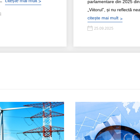
.."
citește mai mult
>
parlamentare din 2025 din
„Viitorul”, și nu reflectă n
ă
citește mai mult
>
25.09.2025