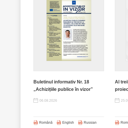
Buletinul informativ Nr. 18
Al tre
„Achizițiile publice în vizor”
proie
06.08.2026
25.0
Română
English
Russian
Rom