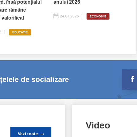
rd, însă potențialul
anului 2026
tare rămâne
24.07.2026
ECONOMIE
 valorificat
6
EDUCAȚIE
elele de socializare
Video
Vezi toate