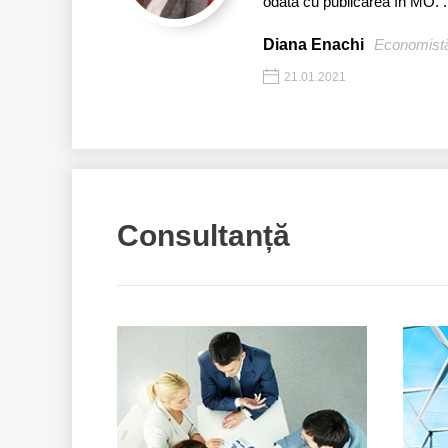
odată cu publicarea în MO. .
Diana Enachi
Economist
21.01.2021
Consultanță