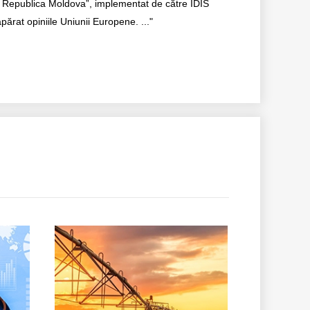
 Republica Moldova”, implementat de către IDIS
eapărat opiniile Uniunii Europene. ..."