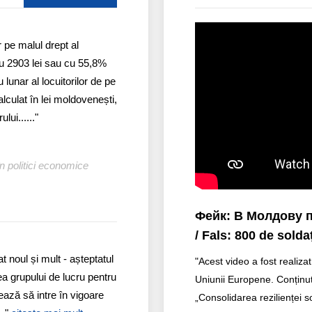
r pe malul drept al
 cu 2903 lei sau cu 55,8%
lunar al locuitorilor de pe
alculat în lei moldovenești,
lui......"
n politici economice
Фейк: В Молдову 
/ Fals: 800 de sold
t noul și mult - așteptatul
"Acest video a fost realizat
ea grupului de lucru pentru
Uniunii Europene. Conținut
ează să intre în vigoare
„Consolidarea rezilienței so