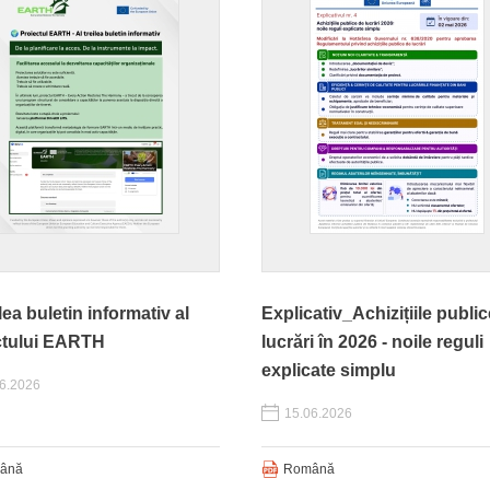
ilea buletin informativ al
Explicativ_Achizițiile publi
ctului EARTH
lucrări în 2026 - noile reguli
explicate simplu
6.2026
15.06.2026
ână
Română