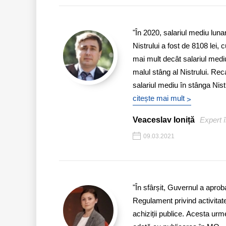
"În 2020, salariul mediu luna
Nistrului a fost de 8108 lei,
mai mult decât salariul mediu 
malul stâng al Nistrului. Rec
salariul mediu în stânga Nistru
citește mai mult
>
Veaceslav Ioniță
Expert î
09.03.2021
"În sfârșit, Guvernul a aproba
Regulament privind activitat
achiziții publice. Acesta urm