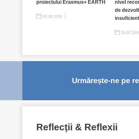
proiectului Erasmus+ EARTH
nivel reco
de dezvol
03.08.2026
MEDIU
insuficient
31.07.202
Urmărește-ne pe reț
Reflecții & Reflexii